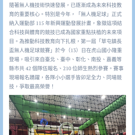
隨著無人機技術快速發展，已逐漸成為未來科技教
育的重要核心。特別是今年，「無人機足球」正式
納入運動部 115 年新興運動發展計畫，象徵這項結
合科技與體育的競技已成為國家重點扶植的未來項
目。為推動科技教育向下扎根，第一屆「草屯鎮長
盃無人機足球競賽」於今（13）日在虎山國小隆重
登場，吸引來自臺北、臺中、彰化、南投、嘉義等
縣市共 42 個隊伍報名、210 位師生熱烈參賽。賽事
現場報名踴躍，各隊小小選手皆卯足全力、同場競
技，爭取最高榮譽！