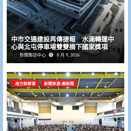
中市交通建設再傳捷報 水湳轉運中
心與北屯停車場雙雙摘下國家獎項
新聞聯訪中心
8 月 9, 2026
.地方新鮮事
新聞來源:墨新聞