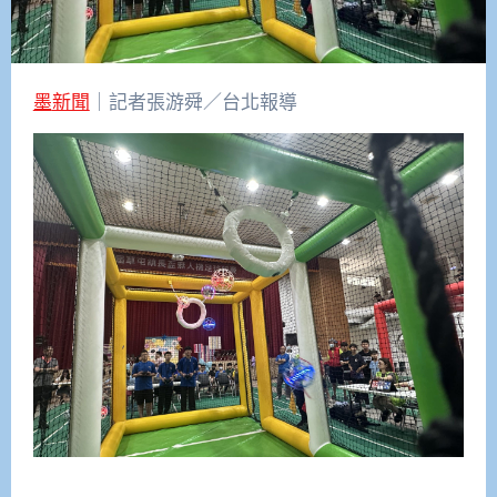
墨新聞
｜記者張游舜／台北報導