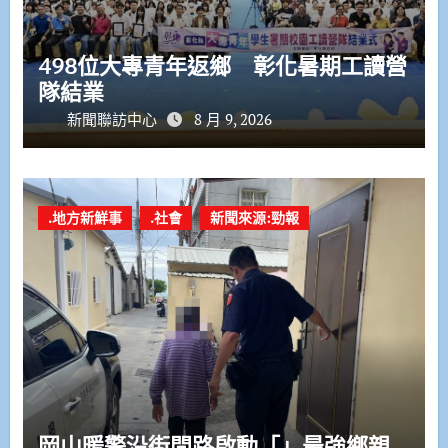
498位大專青年返鄉 彰化暑期工讀營
隊結業
新聞聯訪中心
8 月 9, 2026
.地方新鮮事
.社會
新聞來源:勁報
岡山暖警沿街問路啟動「」最強鄉親