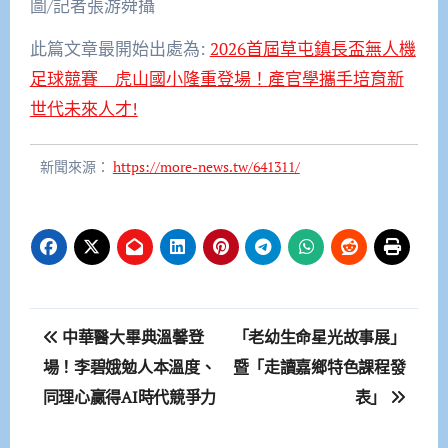
圖/記者張游舜攝
此篇文章最開始出處為:
2026首屆草屯鎮長盃無人機
足球競賽 虎山國小隆重登場！產官學攜手培育新
世代未來人才!
新聞來源：
https://more-news.tw/641311/
文
中華醫大畢典溫馨登
「老幼生命星光故事展」
章
場！李碧娥勉人本溫度、
暨「走讀嘉鄉特色課程發
同理心贏得AI時代競爭力
表」
導