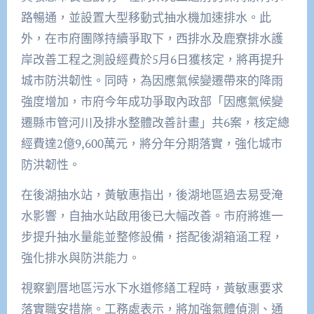
路暢通，並設置大型移動式抽水機加速排水。此
外，在市府團隊持續爭取下，西排水及鹿寮排水護
岸改善工程之測設經費於5月6日獲核定，將再提升
城市防洪韌性。同時，為因應氣候變遷帶來的降雨
強度增加，市府今年成功爭取內政部「因應氣候變
遷縣市管河川及排水整體改善計畫」共6案，核定總
經費達2億9,600萬元，將分年分期落實，強化城市
防洪韌性。
在後湖抽水站，黃敏惠指出，後湖地區過去易受淹
水影響，自抽水站啟用後已大幅改善。市府將進一
步提升抽水量能並整修設備，搭配後湖箱涵工程，
強化排水與防洪能力。
視察劉厝地區污水下水道修繕工程時，黃敏惠要求
落實職安措施。工務處表示，將加強氣體偵測、通