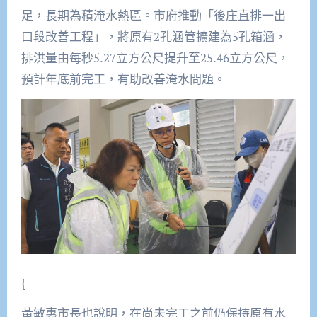
足，長期為積淹水熱區。市府推動「後庄直排一出
口段改善工程」，將原有2孔涵管擴建為5孔箱涵，
排洪量由每秒5.27立方公尺提升至25.46立方公尺，
預計年底前完工，有助改善淹水問題。
{
黃敏惠市長也說明，在尚未完工之前仍保持原有水