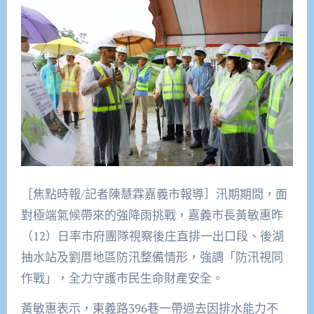
［焦點時報/記者陳慧霖嘉義市報導］汛期期間，面
對極端氣候帶來的強降雨挑戰，嘉義市長黃敏惠昨
（12）日率市府團隊視察後庄直排一出口段、後湖
抽水站及劉厝地區防汛整備情形，強調「防汛視同
作戰」，全力守護市民生命財產安全。
黃敏惠表示，東義路396巷一帶過去因排水能力不