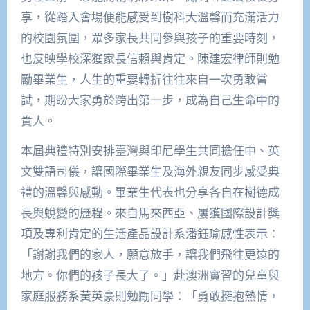
享，從踏入會場便能感受到樹科大溫馨而充滿活力
的校園氛圍，眾多家長共同參與孩子的重要時刻，
也反映學校深獲家長信賴與肯定。陳建宏律師則勉
勵畢業生，人生的重要轉折往往來自一次勇敢嘗
試，期盼大家勇於跨出第一步，成為自己生命中的
貴人。
本屆典禮特別安排臺灣與印尼學生共同擔任中、英
文雙語司儀，讓國際畢業生及海外親友同步感受典
禮的溫馨與感動。畢業生代表也分享各自在樹德成
長與蛻變的歷程。來自馬來西亞、屢獲國際設計獎
項及專利肯定的生活產品設計系潘鈺瑜感性表示：
「謝謝我們的家人，願意放手，讓我們飛往更遠的
地方。你們的孩子長大了。」赴澳洲實習的兒童與
家庭服務系黃英豪則勉勵同學：「勇敢擁抱熱情，