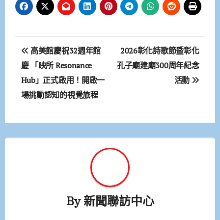
文
高美館慶祝32週年館
2026彰化詩歌節暨彰化
章
慶 「映所 Resonance
孔子廟建廟300周年紀念
Hub」正式啟用！開啟一
活動
導
場挑動認知的視覺旅程
覽
By
新聞聯訪中心