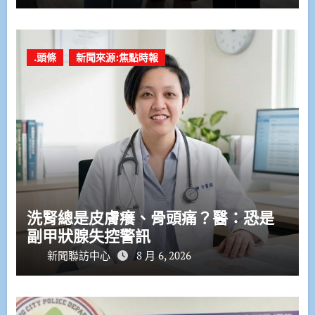
.頭條
新聞來源:焦點時報
洗腎總是皮膚癢、骨頭痛？醫：恐是
副甲狀腺失控警訊
新聞聯訪中心
8 月 6, 2026