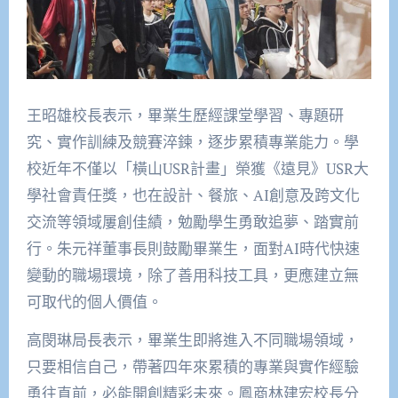
王昭雄校長表示，畢業生歷經課堂學習、專題研
究、實作訓練及競賽淬鍊，逐步累積專業能力。學
校近年不僅以「橫山USR計畫」榮獲《遠見》USR大
學社會責任獎，也在設計、餐旅、AI創意及跨文化
交流等領域屢創佳績，勉勵學生勇敢追夢、踏實前
行。朱元祥董事長則鼓勵畢業生，面對AI時代快速
變動的職場環境，除了善用科技工具，更應建立無
可取代的個人價值。
高閔琳局長表示，畢業生即將進入不同職場領域，
只要相信自己，帶著四年來累積的專業與實作經驗
勇往直前，必能開創精彩未來。鳳商林建宏校長分