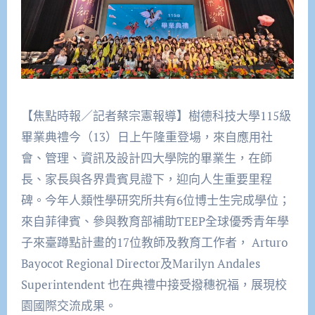
【焦點時報／記者蔡宗憲報導】樹德科技大學115級
畢業典禮今（13）日上午隆重登場，來自應用社
會、管理、資訊及設計四大學院的畢業生，在師
長、家長與各界貴賓見證下，迎向人生重要里程
碑。今年人類性學研究所共有6位博士生完成學位；
來自菲律賓、參與教育部補助TEEP全球優秀青年學
子來臺蹲點計畫的17位教師及教育工作者， Arturo
Bayocot Regional Director及Marilyn Andales
Superintendent 也在典禮中接受撥穗祝福，展現校
園國際交流成果。