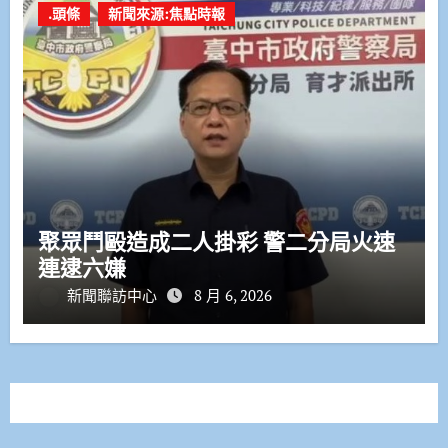
.頭條
新聞來源:焦點時報
聚眾鬥毆造成二人掛彩 警二分局火速
連逮六嫌
新聞聯訪中心
8 月 6, 2026