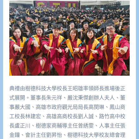
典禮由樹德科技大學校長王昭雄率領師長進場後正
式展開。董事長朱元祥、嚴沈秉傑創辦人夫人、董
事嚴大國、高雄市政府觀光局局長高閔琳、鳳山商
工校長林建宏、高雄高商校長劉人誠、路竹高中校
長盧正川、樹德家商輔導主任曾綉雯、人事主任張
金鐘、會計主任劉昇怡、樹德科技大學校友總會理