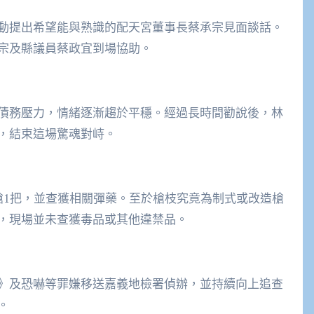
動提出希望能與熟識的配天宮董事長蔡承宗見面談話。
宗及縣議員蔡政宜到場協助。
債務壓力，情緒逐漸趨於平穩。經過長時間勸說後，林
，結束這場驚魂對峙。
槍1把，並查獲相關彈藥。至於槍枝究竟為制式或改造槍
，現場並未查獲毒品或其他違禁品。
》及恐嚇等罪嫌移送嘉義地檢署偵辦，並持續向上追查
。