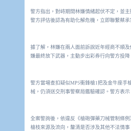
警方指出，對峙期間林嫌情緒起伏不定，並主
警方評估後認為有助化解危機，立即聯繫蔡承
據了解，林嫌在兩人面前訴說近年經商不順及
嫌最終放下武器，主動步出彩券行向警方投降
警方當場查扣疑似MP5衝鋒槍1把及金牛座手
械，仍須送交刑事警察局鑑驗確認。警方表示
全案警詢後，依違反《槍砲彈藥刀械管制條例
槍枝來源及流向，釐清是否涉及其他不法情事