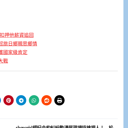
招扣押他薪資追回
起旅日鄉親思鄉情
獲國家級肯定
大戰
板
showgirl經紀合約糾紛動漫展現場持槍押人！ 松