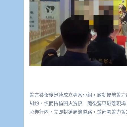
警方獲報後迅速成立專案小組，啟動優勢警力
糾紛，憤而持槍開火洩憤，隨後駕車逃離現場
彩券行內，立即封鎖周邊道路，並部署警力警