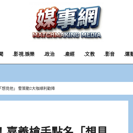
聞
.影視.娛樂
.政治
.產經
.文教
.影音
.運
「想見他」 警策動2大咖順利勸降
！嘉義槍手點名「想見