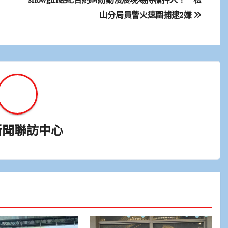
山分局員警火速圍捕逮2嫌
新聞聯訪中心