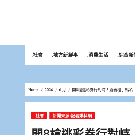
Skip
to
content
.社會
.地方新鮮事
.消費生活
.綜合新
Home
2026
6 月
開8槍逃彩券行對峙！嘉義槍手點名
.社會
新聞來源:記者爆料網
開8槍逃彩券行對峙