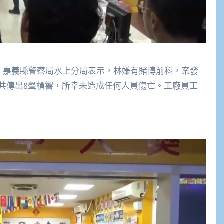
導】嘉義縣警察局水上分局表示，林嫌有賭博前科，案發
共傳出8聲槍響，所幸未造成任何人員傷亡。工廠員工