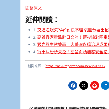
閱讀原文
延伸閱讀：
1.
交通違規欠2萬9罰鍰不理 桃園分署出
2.
高雄客家童聲赴日交流！藍衫鑰匙圈牽
3.
觀光與生態雙贏 大鵬灣永續治理成果
4.
行車糾紛秒失控！左營街頭爆發安全帽
新聞來源：
https://new-reporter.com/news/212200/
文
債務談判談到開槍！嘉義男持MP5轟天花