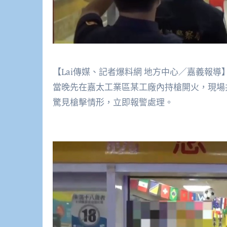
【Lai傳媒、記者爆料網 地方中心／嘉義報
當晚先在嘉太工業區某工廠內持槍開火，現場
驚見槍擊情形，立即報警處理。