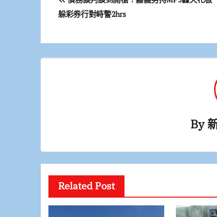
章
躲彩券行對峙警2hrs
導
覽
By
Related Post