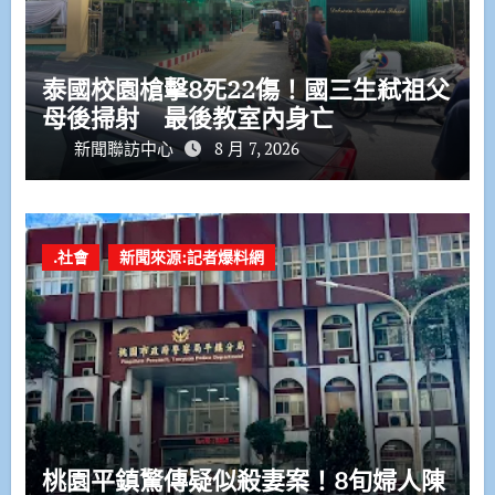
泰國校園槍擊8死22傷！國三生弒祖父
母後掃射 最後教室內身亡
新聞聯訪中心
8 月 7, 2026
.社會
新聞來源:記者爆料網
桃園平鎮驚傳疑似殺妻案！8旬婦人陳