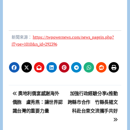
新聞來源：
https://twpowernews.com/news_pagein.php?
iType=1010&n_id=292396
文
奧地利僑宴感謝海外
加強行政經驗分享x推動
章
僑胞 盧秀燕：讓世界認
跨縣市合作 竹縣長楊文
識台灣的重要力量
科赴台東交流攜手共好
導
覽