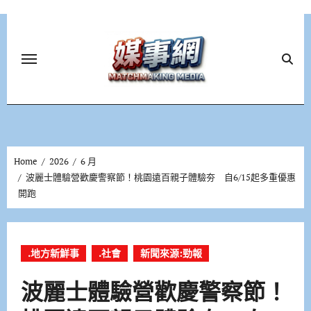
Skip
to
content
Home
2026
6 月
波麗士體驗營歡慶警察節！桃園遠百親子體驗夯 自6/15起多重優惠
開跑
.地方新鮮事
.社會
新聞來源:勁報
波麗士體驗營歡慶警察節！