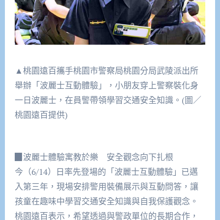
▲桃園遠百攜手桃園市警察局桃園分局武陵派出所
舉辦「波麗士互動體驗」，小朋友穿上警察裝化身
一日波麗士，在員警帶領學習交通安全知識。(圖／
桃園遠百提供)
▉波麗士體驗寓教於樂 安全觀念向下扎根
今（6/14）日率先登場的「波麗士互動體驗」已邁
入第三年，現場安排警用裝備展示與互動問答，讓
孩童在趣味中學習交通安全知識與自我保護觀念。
桃園遠百表示，希望透過與警政單位的長期合作，