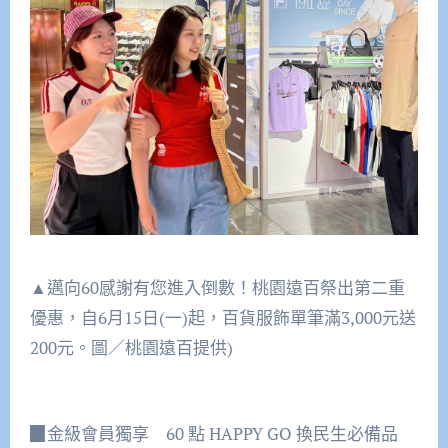
▲邁向60感謝有您進入倒數！桃園遠百祭出第二重
優惠，自6月15日(一)起，百貨服飾單筆滿3,000元送
200元。圖／桃園遠百提供)
▉金級會員獨享 60 點 HAPPY GO 換民生必備品