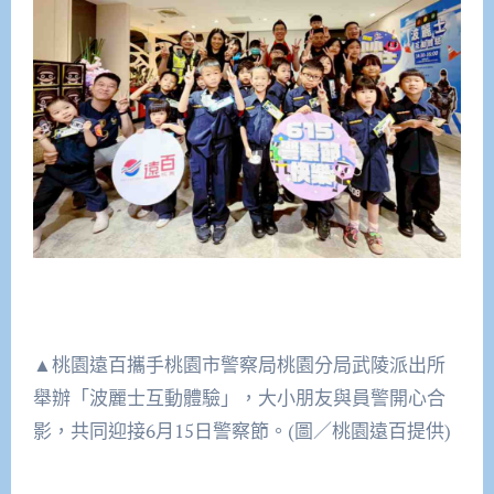
▲桃園遠百攜手桃園市警察局桃園分局武陵派出所
舉辦「波麗士互動體驗」，大小朋友與員警開心合
影，共同迎接6月15日警察節。(圖／桃園遠百提供)