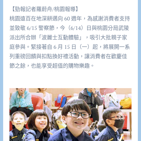
【勁報記者羅蔚舟/桃園報導】
桃園遠百在地深耕邁向 60 週年，為感謝消費者支持
並致敬 6/15 警察節，今（6/14）日與桃園分局武陵
派出所合辦「波麗士互動體驗」，吸引大批親子家
庭參與。緊接著自 6 月 15 日（一）起，將展開一系
列重磅回饋與扣點換好禮活動，讓消費者在歡慶佳
節之餘，也能享受超值的購物樂趣。