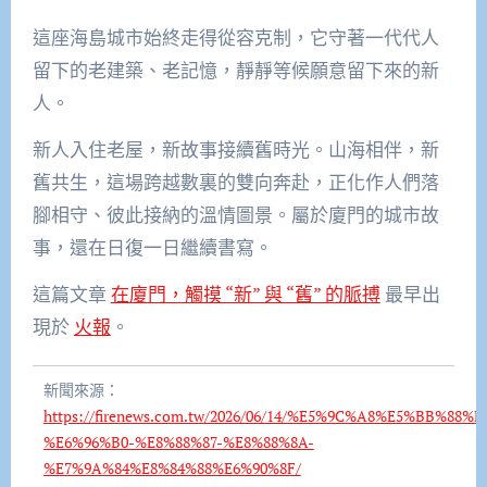
這座海島城市始終走得從容克制，它守著一代代人
留下的老建築、老記憶，靜靜等候願意留下來的新
人。
新人入住老屋，新故事接續舊時光。山海相伴，新
舊共生，這場跨越數裏的雙向奔赴，正化作人們落
腳相守、彼此接納的溫情圖景。屬於廈門的城市故
事，還在日復一日繼續書寫。
這篇文章
在廈門，觸摸 “新” 與 “舊” 的脈搏
最早出
現於
火報
。
新聞來源：
https://firenews.com.tw/2026/06/14/%E5%9C%A8%E5%BB%
%E6%96%B0-%E8%88%87-%E8%88%8A-
%E7%9A%84%E8%84%88%E6%90%8F/