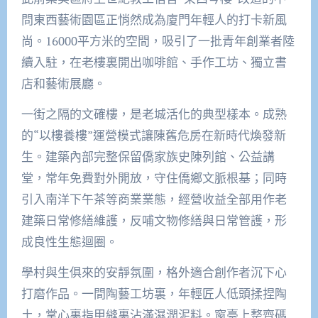
問東西藝術園區正悄然成為廈門年輕人的打卡新風
尚。16000平方米的空間，吸引了一批青年創業者陸
續入駐，在老樓裏開出咖啡館、手作工坊、獨立書
店和藝術展廳。
一街之隔的文確樓，是老城活化的典型樣本。成熟
的“以樓養樓”運營模式讓陳舊危房在新時代煥發新
生。建築內部完整保留僑家族史陳列館、公益講
堂，常年免費對外開放，守住僑鄉文脈根基；同時
引入南洋下午茶等商業業態，經營收益全部用作老
建築日常修繕維護，反哺文物修繕與日常管護，形
成良性生態迴圈。
學村與生俱來的安靜氛圍，格外適合創作者沉下心
打磨作品。一間陶藝工坊裏，年輕匠人低頭揉捏陶
土，掌心裏指甲縫裏沾滿濕潤泥料。窗臺上整齊碼