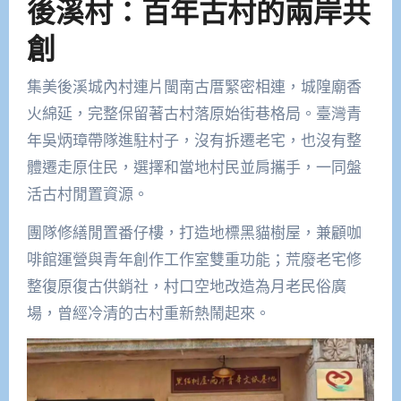
後溪村：百年古村的兩岸共
創
集美後溪城內村連片閩南古厝緊密相連，城隍廟香
火綿延，完整保留著古村落原始街巷格局。臺灣青
年吳炳璋帶隊進駐村子，沒有拆遷老宅，也沒有整
體遷走原住民，選擇和當地村民並肩攜手，一同盤
活古村閒置資源。
團隊修繕閒置番仔樓，打造地標黑貓樹屋，兼顧咖
啡館運營與青年創作工作室雙重功能；荒廢老宅修
整復原復古供銷社，村口空地改造為月老民俗廣
場，曾經冷清的古村重新熱鬧起來。