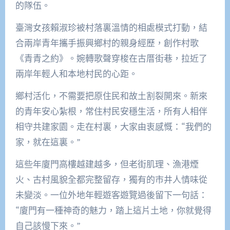
的隊伍。
臺灣女孩賴淑珍被村落裏溫情的相處模式打動，結
合兩岸青年攜手振興鄉村的親身經歷，創作村歌
《青青之約》。婉轉歌聲穿梭在古厝街巷，拉近了
兩岸年輕人和本地村民的心距。
鄉村活化，不需要把原住民和故土割裂開來。新來
的青年安心紮根，常住村民安穩生活，所有人相伴
相守共建家園。走在村裏，大家由衷感慨：“我們的
家，就在這裏。”
這些年廈門高樓越建越多，但老街肌理、漁港煙
火、古村風貌全都完整留存，獨有的市井人情味從
未變淡。一位外地年輕遊客遊覽過後留下一句話：
“廈門有一種神奇的魅力，踏上這片土地，你就覺得
自己該慢下來。”