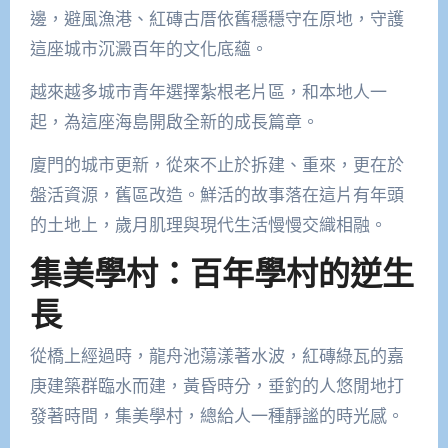
邊，避風漁港、紅磚古厝依舊穩穩守在原地，守護
這座城市沉澱百年的文化底蘊。
越來越多城市青年選擇紮根老片區，和本地人一
起，為這座海島開啟全新的成長篇章。
廈門的城市更新，從來不止於拆建、重來，更在於
盤活資源，舊區改造。鮮活的故事落在這片有年頭
的土地上，歲月肌理與現代生活慢慢交織相融。
集美學村：百年學村的逆生
長
從橋上經過時，龍舟池蕩漾著水波，紅磚綠瓦的嘉
庚建築群臨水而建，黃昏時分，垂釣的人悠閒地打
發著時間，集美學村，總給人一種靜謐的時光感。