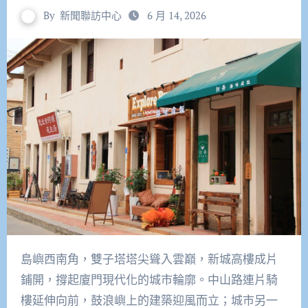
By
新聞聯訪中心
6 月 14, 2026
島嶼西南角，雙子塔塔尖聳入雲巔，新城高樓成片
鋪開，撐起廈門現代化的城市輪廓。中山路連片騎
樓延伸向前，鼓浪嶼上的建築迎風而立；城市另一