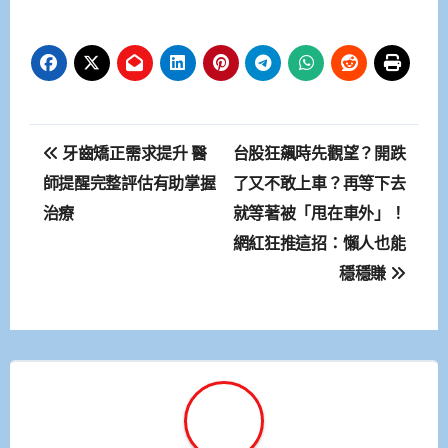
文
牙齒矯正需求提升 醫
台股狂飆時先觀望？開跌
章
師提醒完整評估有助掌握
了又不敢上車？再等下去
治療
就等著被「甩在車外」！
導
網紅狂推這招：懶人也能
覽
穩穩賺