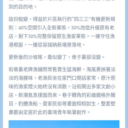
到的目的地。
這份蛻變，得益於片區執行的“四三三”有機更新規
則：40%空間引入全新業態，30%改造升級原有老
店，剩下30%完整保留原生漁家業態。一邊守住漁
港根脈，一邊從容接納新場景落地。
更新後的沙坡尾，看似變了，骨子裏卻沒變。
街巷裏老牌漁鋪照常售賣生猛海鮮，海風裹挾著淡
淡的海腥味，老漁民坐在家門口閒話家常，原汁原
味的漁家煙火始終沒有消散。沿街開出多家文創小
店，新潮氣息撲面而來。巷子轉角的彩繪牆格外醒
目，釣艚漁船、疍家民俗等畫面栩栩如生，整套壁
畫都由定居於此的臺灣青年執筆創作。