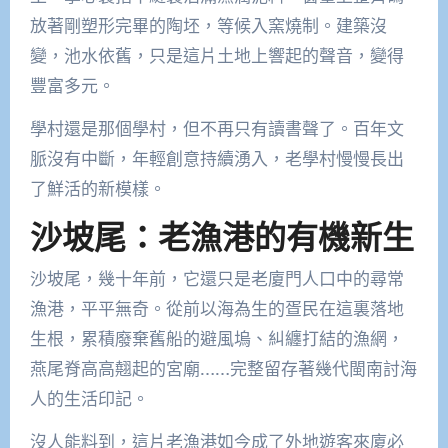
放著剛塑形完畢的陶坯，等候入窯燒制。建築沒
變，池水依舊，只是這片土地上響起的聲音，變得
豐富多元。
學村還是那個學村，但不再只有讀書聲了。百年文
脈沒有中斷，年輕創意持續湧入，老學村慢慢長出
了鮮活的新模樣。
沙坡尾：老漁港的有機新生
沙坡尾，幾十年前，它還只是老廈門人口中的尋常
漁港，平平無奇。從前以海為生的疍民在這裏落地
生根，累積廢棄舊船的避風塢、糾纏打結的漁網，
燕尾脊高高翹起的宮廟……完整留存著幾代閩南討海
人的生活印記。
沒人能料到，這片老漁港如今成了外地遊客來廈必