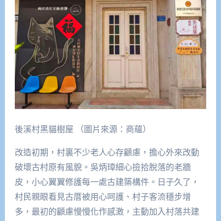
後溪村黑貓樹屋 （圖片來源：商蘊）
改造初期，村裏不少老人心存顧慮，擔心外來改動
破壞古村原有風貌。吳炳璋細心撿拾脫落的老牆
皮，小心翼翼修護每一處古建築構件。日子久了，
村民親眼看見古厝被用心呵護、村子客流穩步增
多，最初的顧慮慢慢化作感激，主動加入村落共建