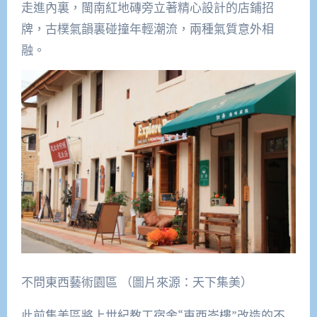
走進內裏，閩南紅地磚旁立著精心設計的店鋪招
牌，古樸氣韻裏碰撞年輕潮流，兩種氣質意外相
融。
不問東西藝術園區 （圖片來源：天下集美）
此前集美區將上世紀教工宿舍“東西岑樓”改造的不