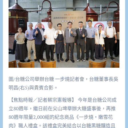
圖/台糖公司舉辦台糖 一步燒記者會，台糖董事長吳
明昌(右5)與貴賓合影。
【焦點時報／記者蔡宗憲報導】 今年是台糖公司成
立80週年，繼日前在尖山埤舉辦大糖盛事後，再推
80週年限量2,000組的紀念商品《一步燒・嫩雪花
肉》職人禮盒。該禮盒完美結合以台糖黑糖釀造且