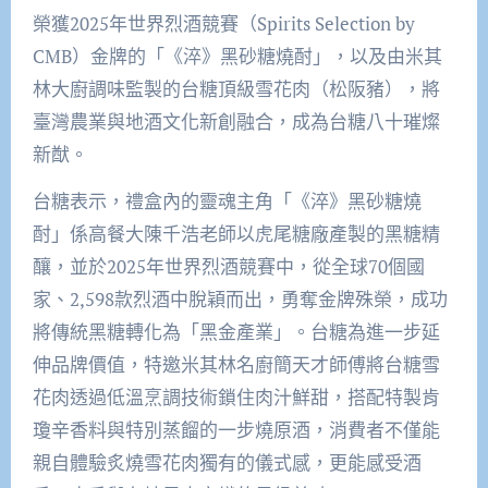
榮獲2025年世界烈酒競賽（Spirits Selection by
CMB）金牌的「《淬》黑砂糖燒酎」，以及由米其
林大廚調味監製的台糖頂級雪花肉（松阪豬），將
臺灣農業與地酒文化新創融合，成為台糖八十璀燦
新猷。
台糖表示，禮盒內的靈魂主角「《淬》黑砂糖燒
酎」係高餐大陳千浩老師以虎尾糖廠產製的黑糖精
釀，並於2025年世界烈酒競賽中，從全球70個國
家、2,598款烈酒中脫穎而出，勇奪金牌殊榮，成功
將傳統黑糖轉化為「黑金產業」。台糖為進一步延
伸品牌價值，特邀米其林名廚簡天才師傅將台糖雪
花肉透過低溫烹調技術鎖住肉汁鮮甜，搭配特製肯
瓊辛香料與特別蒸餾的一步燒原酒，消費者不僅能
親自體驗炙燒雪花肉獨有的儀式感，更能感受酒