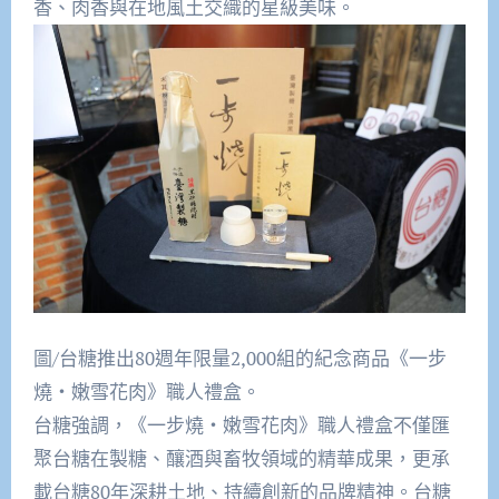
香、肉香與在地風土交織的星級美味。
圖/台糖推出80週年限量2,000組的紀念商品《一步
燒・嫩雪花肉》職人禮盒。
台糖強調，《一步燒・嫩雪花肉》職人禮盒不僅匯
聚台糖在製糖、釀酒與畜牧領域的精華成果，更承
載台糖80年深耕土地、持續創新的品牌精神。台糖