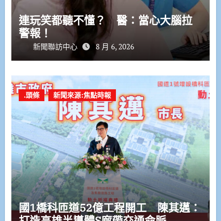
連玩笑都聽不懂？ 醫：當心大腦拉
警報！
新聞聯訪中心
8 月 6, 2026
.頭條
新聞來源:焦點時報
國1橋科匝道52億工程開工 陳其邁：
打造高雄半導體S廊帶交通命脈