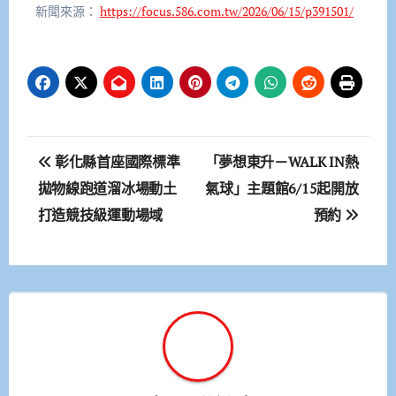
新聞來源：
https://focus.586.com.tw/2026/06/15/p391501/
文
彰化縣首座國際標準
「夢想東升－WALK IN熱
章
拋物線跑道溜冰場動土
氣球」主題館6/15起開放
打造競技級運動場域
預約
導
覽