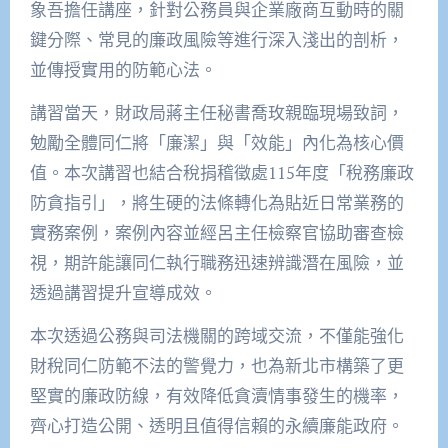
象吾擔任講座，針對公務員與企業廠商互動時的關
鍵分際、常見的廉政風險等進行深入淺出的剖析，
並傳授實用的防範心法。
講習當天，財政局蔣主任秘書喬玫親臨現場致詞，
勉勵全體同仁將「廉潔」與「效能」內化為核心價
值。本次講習也結合稅捐稽徵處115年度「稅務廉政
防貪指引」，將生硬的法條轉化為貼近日常業務的
實務案例，案例內容並經呂主任檢察官協助審查檢
視，期許能讓同仁執行職務迅速辨識潛在風險，並
透過講習提升宣導成效。
本次透過公務與司法機關的跨域交流，不僅能強化
財稅同仁防範不法的警覺力，也為新北市構築了更
堅實的廉政防線，有效降低貪瀆情事發生的機率，
齊心打造公開、透明且值得信賴的永續廉能政府。