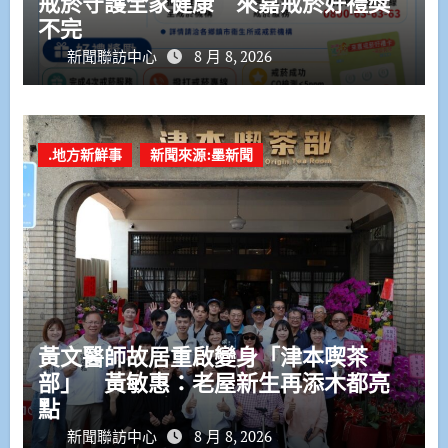
戒菸守護全家健康 來嘉戒菸好禮獎
不完
新聞聯訪中心
8 月 8, 2026
.地方新鮮事
新聞來源:墨新聞
黃文醫師故居重啟變身「津本喫茶
部」 黃敏惠：老屋新生再添木都亮
點
新聞聯訪中心
8 月 8, 2026