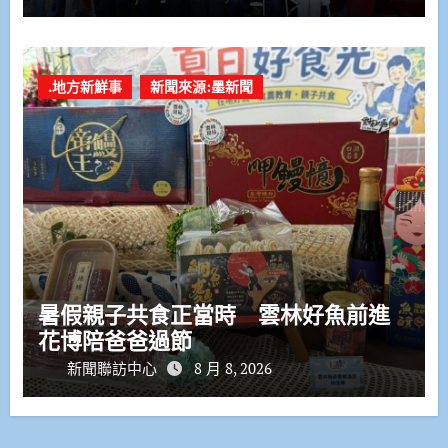
.地方新鮮事
新聞來源:墨新聞
暑假親子共食正當時 雲林好魚前進
花博陪爸爸過節
新聞聯訪中心
8 月 8, 2026