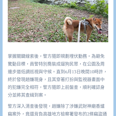
掌握關鍵線索後，警方隨即規劃埋伏勤務。為避免
驚動目標，員警特別喬裝成遛狗民眾，在公園及周
邊步道低調巡視與守候。直到6月13日晚間10時許，
終於發現趙嫌現身，且其穿著打扮與監視器畫面中
的犯嫌完全相符，警方隨即上前盤查，順利確認身
分並將其查緝到案。
警方深入清查後發現，趙嫌除了涉嫌武財神廟香爐
竊案外，竟還背負高雄地方檢察署發布的2條竊盜通