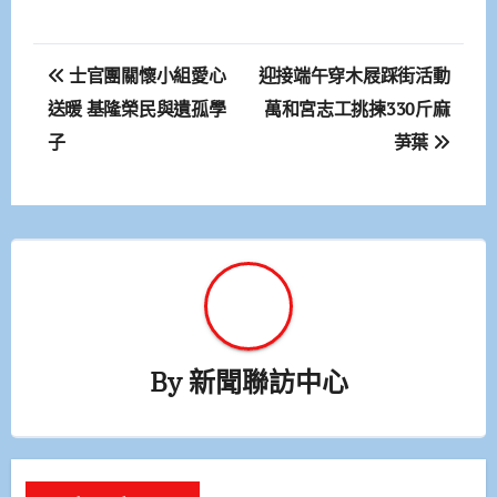
文
士官團關懷小組愛心
迎接端午穿木屐踩街活動
章
送暖 基隆榮民與遺孤學
萬和宮志工挑揀330斤麻
子
芛葉
導
覽
By
新聞聯訪中心