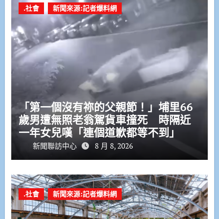
.社會
新聞來源:記者爆料網
「第一個沒有祢的父親節！」埔里66
歲男遭無照老翁駕貨車撞死 時隔近
一年女兒嘆「連個道歉都等不到」
新聞聯訪中心
8 月 8, 2026
.社會
新聞來源:記者爆料網