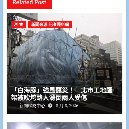
Related Post
.社會
新聞來源:記者爆料網
「白海豚」強風釀災！ 北市工地鷹
架被吹垮路人滑倒兩人受傷
新聞聯訪中心
8 月 8, 2026