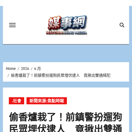
Skip
to
content
Home
2026
6 月
偷香爐栽了！前鎮警扮遛狗民眾埋伏逮人 竟揪出雙通緝犯
.社會
新聞來源:焦點時報
偷香爐栽了！前鎮警扮遛狗
民眾埋伏逮人 竟揪出雙通