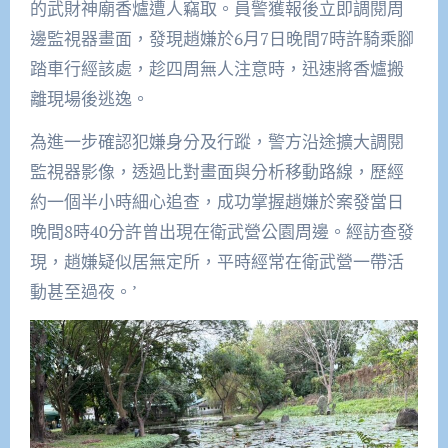
的武財神廟香爐遭人竊取。員警獲報後立即調閱周
邊監視器畫面，發現趙嫌於6月7日晚間7時許騎乘腳
踏車行經該處，趁四周無人注意時，迅速將香爐搬
離現場後逃逸。
為進一步確認犯嫌身分及行蹤，警方沿途擴大調閱
監視器影像，透過比對畫面與分析移動路線，歷經
約一個半小時細心追查，成功掌握趙嫌於案發當日
晚間8時40分許曾出現在衛武營公園周邊。經訪查發
現，趙嫌疑似居無定所，平時經常在衛武營一帶活
動甚至過夜。’