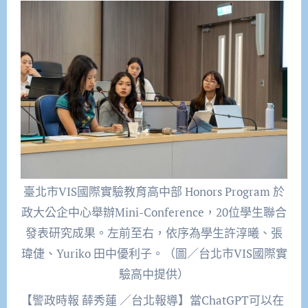
臺北市VIS國際實驗教育高中部 Honors Program 於
政大公企中心舉辦Mini-Conference，20位學生聯合
發表研究成果。左前至右，依序為學生許淳曦、張
瑋倢、Yuriko 田中優利子。（圖／台北市VIS國際實
驗高中提供）
【警政時報 薛秀蓮 ／台北報導】當ChatGPT可以在