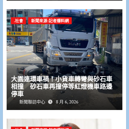
.社會
新聞來源:記者爆料網
大園連環車禍！小貨車轉彎與砂石車
相撞 砂石車再撞停等紅燈機車路邊
停車
新聞聯訪中心
8 月 6, 2026