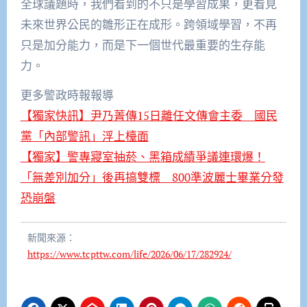
全球議題時，我們看到的不只是學習成果，更看見
未來世界公民的雛形正在成形。跨領域學習，不再
只是加分能力，而是下一個世代最重要的生存能
力。
更多警政時報報導
【獨家快訊】尹乃菁傳15日離任文傳會主委 國民
黨「內部警訊」浮上檯面
【獨家】警專寢室抽菸、黑箱成績爭議連環爆！
「無差別加分」後再搞雙標 800準波麗士畢業分發
恐崩盤
新聞來源：
https://www.tcpttw.com/life/2026/06/17/282924/