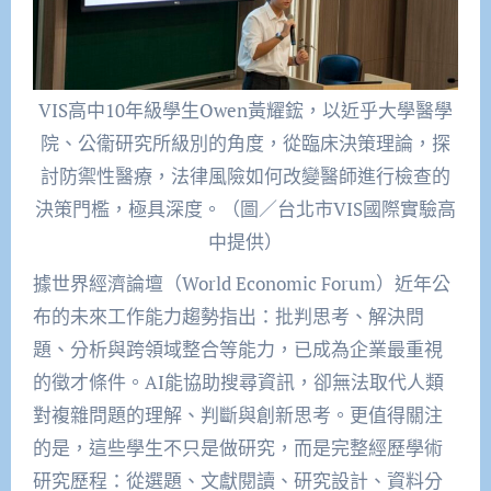
VIS高中10年級學生Owen黃耀鋐，以近乎大學醫學
院、公衞研究所級別的角度，從臨床決策理論，探
討防禦性醫療，法律風險如何改變醫師進行檢查的
決策門檻，極具深度。（圖／台北市VIS國際實驗高
中提供）
據世界經濟論壇（World Economic Forum）近年公
布的未來工作能力趨勢指出：批判思考、解決問
題、分析與跨領域整合等能力，已成為企業最重視
的徵才條件。AI能協助搜尋資訊，卻無法取代人類
對複雜問題的理解、判斷與創新思考。更值得關注
的是，這些學生不只是做研究，而是完整經歷學術
研究歷程：從選題、文獻閱讀、研究設計、資料分