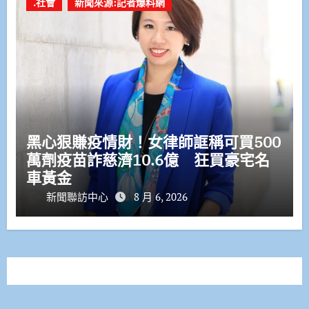
.社會
新聞來源:記者爆料網
黑心狠賺疫情財！女律師誆稱可買500
萬劑疫苗詐慈濟10.6億 狂買豪宅名
車黃金
新聞聯訪中心
8 月 6, 2026