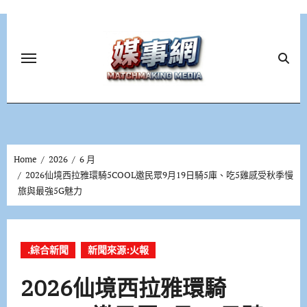
Skip
to
content
Home
2026
6 月
2026仙境西拉雅環騎5COOL邀民眾9月19日騎5庫、吃5雞感受秋季慢
旅與最強5G魅力
.綜合新聞
新聞來源:火報
2026仙境西拉雅環騎