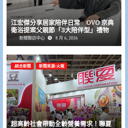
江宏傑分享居家陪伴日常 OVO 京典
衛浴提案父親節「3大陪伴型」禮物
新聞聯訪中心
8 月 6, 2026
.綜合新聞
新聞來源:火報
超高齡社會帶動全齡營養需求！聯夏