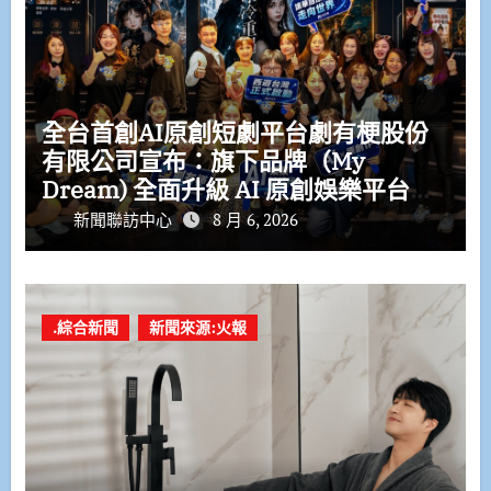
全台首創AI原創短劇平台劇有梗股份
有限公司宣布：旗下品牌（My
Dream) 全面升級 AI 原創娛樂平台
打造 AI IP 娛樂生態系 布局全球娛樂
新聞聯訪中心
8 月 6, 2026
科技新市場
.綜合新聞
新聞來源:火報