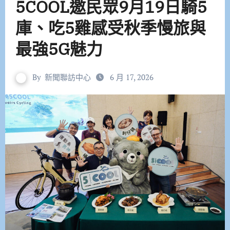
5COOL邀民眾9月19日騎5
庫、吃5雞感受秋季慢旅與
最強5G魅力
By
新聞聯訪中心
6 月 17, 2026