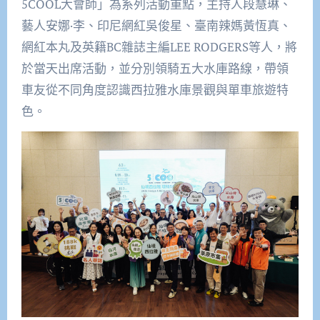
5COOL大會師」為系列活動重點，主持人段慧琳、
藝人安娜·李、印尼網紅吳俊星、臺南辣媽黃恆真、
網紅本丸及英籍BC雜誌主編LEE RODGERS等人，將
於當天出席活動，並分別領騎五大水庫路線，帶領
車友從不同角度認識西拉雅水庫景觀與單車旅遊特
色。