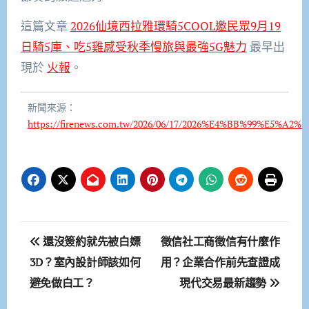
這篇文章
2026仙境西拉雅環騎5COOL邀民眾9月19
日騎5庫、吃5雞感受秋季慢旅與最強5G魅力
最早出
現於
火報
。
新聞來源：
https://firenews.com.tw/2026/06/17/2026%E4%BB%99%
文
還沒簽約就先被白嫖
徵信社工商徵信有什麼作
章
3D？室內設計師該如何
用？企業合作前先查證成
避免做白工？
現代交易最新趨勢
導