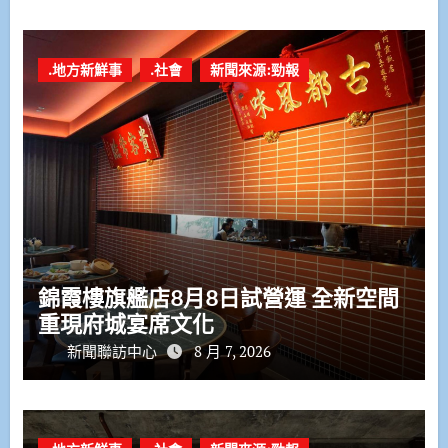
.地方新鮮事
.社會
新聞來源:勁報
錦霞樓旗艦店8月8日試營運 全新空間
重現府城宴席文化
新聞聯訪中心
8 月 7, 2026