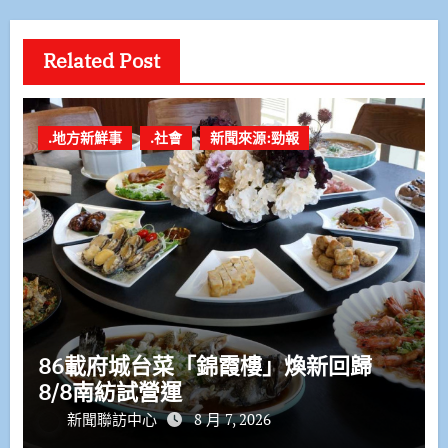
Related Post
.地方新鮮事
.社會
新聞來源:勁報
86載府城台菜「錦霞樓」煥新回歸
8/8南紡試營運
新聞聯訪中心
8 月 7, 2026