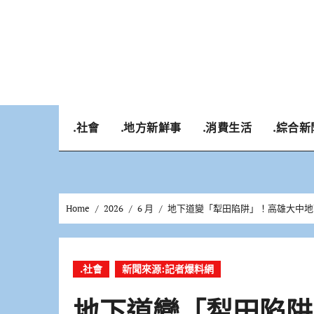
Skip
to
content
.社會
.地方新鮮事
.消費生活
.綜合新
Home
2026
6 月
地下道變「犁田陷阱」！高雄大中地
.社會
新聞來源:記者爆料網
地下道變「犁田陷阱