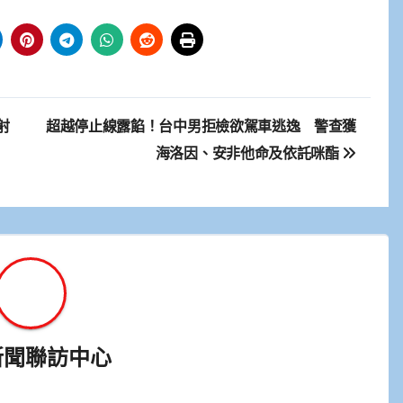
射
超越停止線露餡！台中男拒檢欲駕車逃逸 警查獲
海洛因、安非他命及依託咪酯
新聞聯訪中心