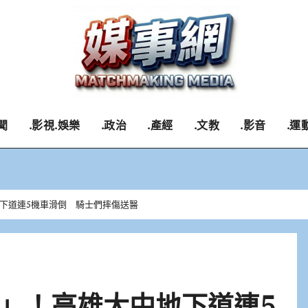
聞
.影視.娛樂
.政治
.產經
.文教
.影音
.運
下道連5機車滑倒 騎士們摔傷送醫
」！高雄大中地下道連5