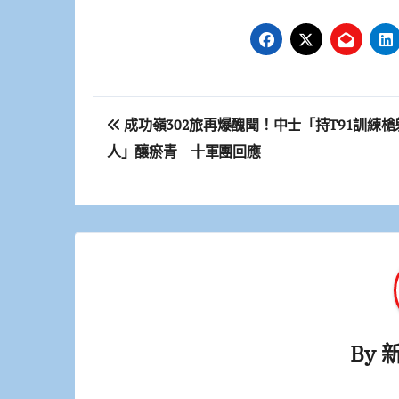
文
成功嶺302旅再爆醜聞！中士「持T91訓練槍
章
人」釀瘀青 十軍團回應
導
覽
By