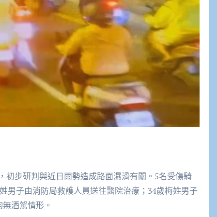
，初步研判與近日雨勢造成路面濕滑有關。5名受傷騎
歲潘姓男子由消防局救護人員送往醫院治療；34歲梅姓男子
均無酒駕情形。