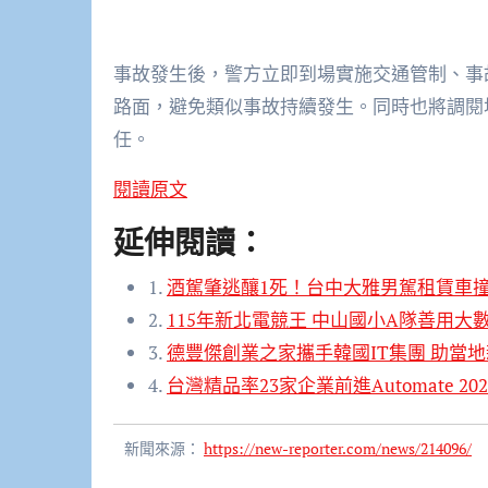
事故發生後，警方立即到場實施交通管制、事
路面，避免類似事故持續發生。同時也將調閱
任。
閱讀原文
延伸閱讀：
1.
酒駕肇逃釀1死！台中大雅男駕租賃車
2.
115年新北電競王 中山國小A隊善用
3.
德豐傑創業之家攜手韓國IT集團 助當
4.
台灣精品率23家企業前進Automate 2
新聞來源：
https://new-reporter.com/news/214096/