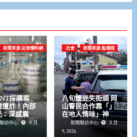
新聞來源:記者爆料網
.社會
新聞來源:點傳媒
NT採購案
八旬嬤迷失街頭 岡
6億遭詐！內部
山警民合作靠「」
光：深感震
在地人情味」神速
將追回不當所
助長者平安返家
聯訪中心
8 月
新聞聯訪中心
8 月
9, 2026