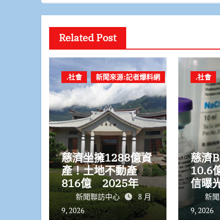
Related Post
.社會
新聞來源:記者爆料網
.社會
慈濟坐擁1288億資
慈濟B
產！土地不動產
10.
816億 2025年罕
信曝
見「赤字17.37
驚、
新聞聯訪中心
8 月
新聞
億」
得
9, 2026
9, 2026