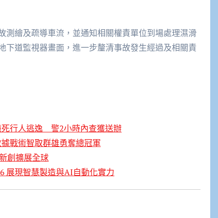
故測繪及疏導車流，並通知相關權責單位到場處理濕滑
地下道監視器畫面，進一步釐清事故發生經過及相關責
撞死行人逃逸 警2小時內查獲送辦
大數據戰術智取群雄勇奪總冠軍
地新創擴展全球
026 展現智慧製造與AI自動化實力