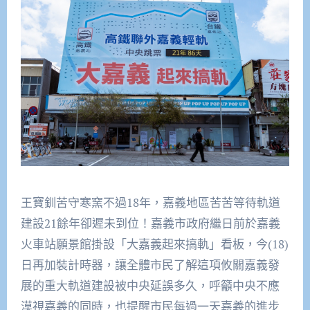
王寶釧苦守寒窯不過18年，嘉義地區苦苦等待軌道
建設21餘年卻遲未到位！嘉義市政府繼日前於嘉義
火車站願
景館掛
設「大嘉義起來
搞軌」
看板，今(18)
日再加裝計時器，讓全體市民了解這項
攸
關嘉義發
展的重大軌道建設被中央延誤
多久，
呼籲中央不應
漠視嘉義的同時，也提醒市民每過一天嘉義的進步