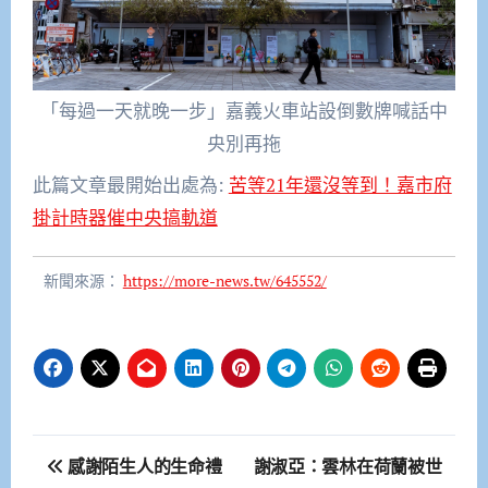
「每過一天就晚一步」嘉義火車站設倒數牌喊話中
央別再拖
此篇文章最開始出處為:
苦等21年還沒等到！嘉市府
掛計時器催中央搞軌道
新聞來源：
https://more-news.tw/645552/
文
感謝陌生人的生命禮
謝淑亞：雲林在荷蘭被世