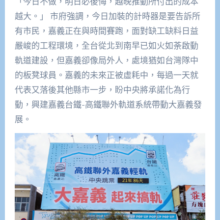
「今日不做，明日必後悔，越晚推動所付出的成本
越大。」 市府強調，今日加裝的計時器是要告訴所
有市民，嘉義正在與時間賽跑，面對
缺工缺料
日益
嚴峻的工程環境，全台從北到南早已如火如荼啟動
軌道建設，但嘉義卻像局外人，處境猶如台灣隊中
的板凳球員。嘉義的未來正被
虛耗中
，每過一天就
代表又落後其他縣市一步，盼中央將承諾化為行
動，興建嘉義台鐵-高鐵聯外軌道系統帶動大嘉義發
展。