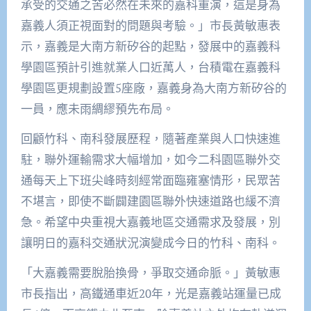
承受的交通之苦必然在未來
的嘉科重演
，這是身為
嘉義人須正視面對的問題與考驗。」市長黃敏惠表
示，嘉義是大南方新矽谷的起點，發展中的嘉義科
學園區預計引進就業人口近萬人，台積電在嘉義科
學園區更規劃設置5座廠，嘉義身為大南方新矽谷的
一員，應未雨綢繆預先布局。
回顧竹科、南科發展歷程，隨著產業與人口快速進
駐，聯外運輸需求大幅增加，如今二科園區聯外交
通每天上下班尖峰時刻經常面臨
雍
塞情形，民眾苦
不堪言，即使不斷
闢
建園區聯外快速道路也緩不濟
急。希望中央重視大嘉義地區交通需求及發展，別
讓明日的嘉科交通狀況演變成今日的竹科、南科。
「
大嘉義需要脫胎換骨，爭取交通命脈。」黃敏惠
市長指出
，高鐵通車近20年，光是嘉義站運量已成