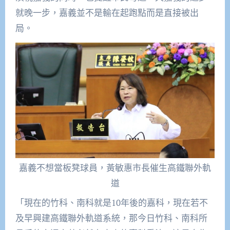
就晚一步，嘉義並不是輸在起跑點而是直接被出
局。
嘉義不想當板凳球員，黃敏惠市長催生高鐵聯外軌
道
「現在的竹科、南科就是10年後
的嘉科
，現在若不
及早興建高鐵聯外軌道系統，那今日竹科、南科所