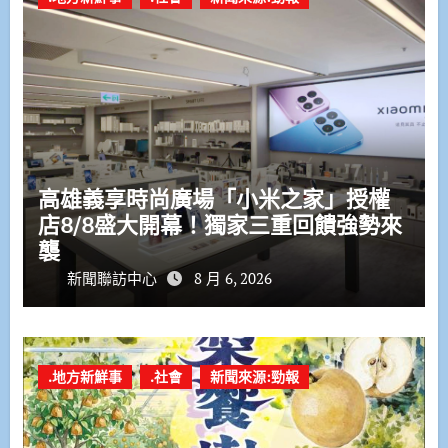
高雄義享時尚廣場「小米之家」授權
店8/8盛大開幕！獨家三重回饋強勢來
襲
新聞聯訪中心
8 月 6, 2026
.地方新鮮事
.社會
新聞來源:勁報