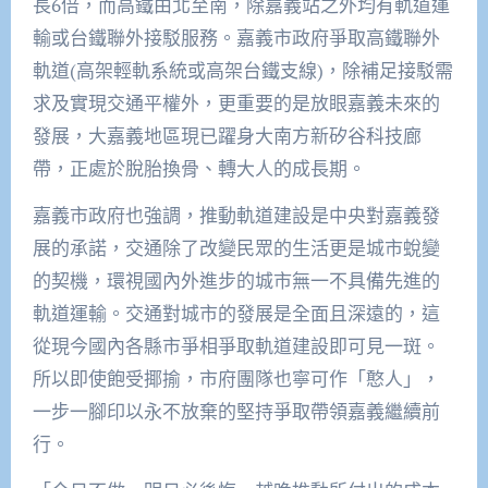
長6倍，而高鐵由北至南
，
除嘉義站
之外均有
軌道
運
輸
或台鐵聯外接駁服務。嘉義市政府爭取高鐵聯外
軌道
(高架輕軌系統或高架台鐵支線)，
除補足接駁需
求及實現交通平權外，更重要的是放眼嘉義未來的
發展，
大
嘉義
地區
現已躍身大南方新矽谷
科技廊
帶
，正處於脫胎換骨、轉大人的成長期。
嘉義市政府也強調，推動軌道建設是中央對嘉義發
展的承諾，交通除了改變民眾的生活更是城市蛻變
的契機，環視國內外進步的城市無一不具備先進的
軌道運輸。交通對城市的發展是全面且深遠的，這
從現今國內各縣市爭相爭取軌道建設即可見一斑。
所以即使飽受揶揄，市府團隊也
寧可作「憨人」，
一步
一
腳印以永不放棄的堅持爭取帶領嘉義繼續前
行。