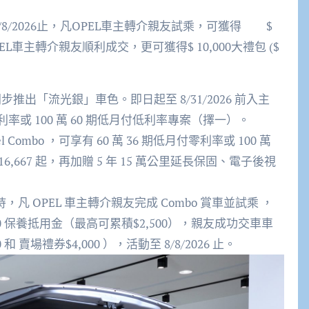
/
8
/2026
止，凡
OPEL
車主轉
介
親友試乘，可獲得
$
EL
車主轉
介
親友順利成交，更可獲得
$ 1
0,000
大禮包
(
$
同步推出「流光銀」車色。即日起至
8/31/2026
前入主
利率
或
100
萬
60
期低
月付低利率
專案（擇一）。
l Combo
，可享有
60
萬
36
期低
月付零利率
或
100
萬
16,667
起，再加贈
5
年
15
萬公里
延長保固、電子後視
持，凡
OPEL
車主轉
介
親友完成
Combo
賞車並試乘
，
0
保養
抵
用金（最高可累積
$2,500
），親友成功交車車
0
和
賣場禮券
$4,000
），活動至
8/8/2026
止。