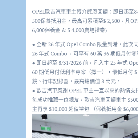
OPEL
歐吉汽車車主轉
介
感恩回饋
：
即日起至
8
500
保養抵用金
，最高可累積至
$
2
,
500
。凡
OP
6
,000
保養金
&
$
4
,000
賣場
禮卷
)
●
全新
26
年式
Opel Combo
限量到港，此次
26
年式
Combo
，可享有
60
萬
36
期低
月付零
●
即日起至
8/31/2026
前，凡入主
25
年式
Ope
60
期低
月付低利率
專案（擇一），最低月付
$
鏡、行車記錄器，最高總價值
8
萬元。
●
歐吉汽車感謝
OPEL
車主一直以來的熱情支
每成功推薦一位親友，歐吉汽車回饋車主
$50
主再享
$10,000
超值禮包
（保養抵用金
$6,00