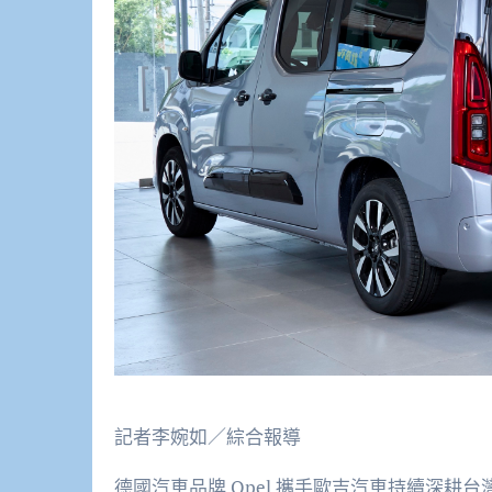
記者李婉如／綜合報導
德國汽車品牌
Opel
攜手歐吉汽車持續深耕台