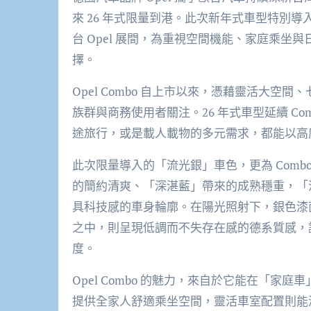
來
26
年式限量到港。此次
新年式車型
特別導
台
Opel
展間，為重視空間機能、家庭乘坐與
擇。
Opel Combo
自上市以來，憑藉靈活大空間、
族群與商務使用者關注。
26
年式車型
延續
Co
途旅行，或是載人載物的多元需求，都能以高
此次限量導入的「
流
光銀」車色，更為
Comb
的簡約清爽、「深湛藍」帶來的成熟穩重，「
具科技感的車身輪廓。在陽光照射下，
銀色漆
之中，則呈現低調而不失存在感的德系質感，
度。
Opel Combo
的魅力，來自於它能在「家庭車
提供全家人舒適乘坐空間，
靈活車室配置
則能