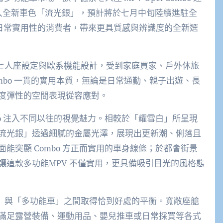
入全新車色「流光銀」，預計將於七月中旬陸續進駐全
日常實用性的消費者，帶來更具質感與辨識度的全新選
七人座設定與歐系機能設計，受到家庭買家、
戶外休
旅
mbo
一貫的實用本質，無論是日常通勤、親子出遊、長
度彈性的空間表現從容應對。
o
注入不同以往的視覺魅力。相較於「耀雪白」所呈現
流光銀」透過細膩的金屬光澤，展現出更新潮、
俐
落且
面能
突顯
Combo
方正而實用的車身線條；於都會街景
讓這款多功能
MPV
不僅實用，更具備吸引目光的風格態
」與「多功能車」之間取得恰到好處的平衡。寬敞座艙
滿足露營裝備、運動用品、嬰兒推車或日常採買等各式