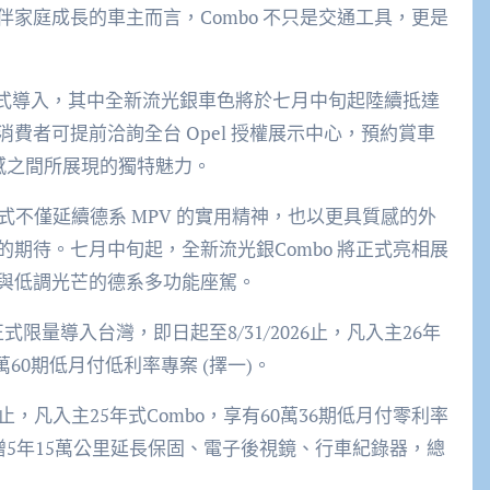
伴家庭成長的車主而言，
Combo
不只是交通工具，更是
。
式導入，其中全新流光銀車色將於七月中旬起陸續抵達
消費者可提前洽詢全台
Opel
授權展示中心，預約賞車
感之間所展現的獨特魅力。
式不僅延續德系
MPV
的實用精神，也以更具質感的外
的期待。七月中旬起，全新
流
光銀
Combo
將正式亮相展
與低調光芒的德系多功能座駕。
正式
限量
導入台灣，
即日起至
8
/
31
/202
6
止，凡
入主
2
6
年
萬
60
期低月付低利率專案
(
擇一
)
。
止，凡入主
25
年式
Combo
，
享有
60
萬
36
期低
月付零利率
贈
5
年
15
萬公里延長保固
、電子後視鏡
、行車紀錄器
，
總