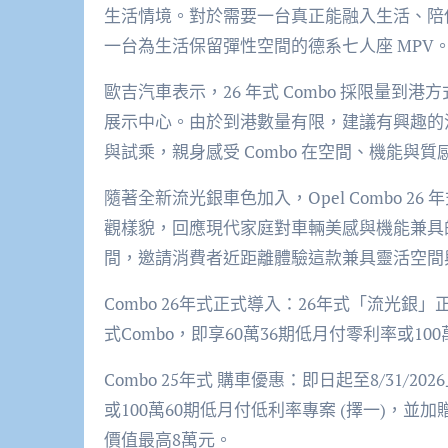
生活情境。對於需要一台真正能融入生活、陪
一台為生活保留彈性空間的德系七人座
MPV
歐吉汽車表示，
26
年式
Combo
採
限量到港方
展示中心。由於到港數量有限，建議有興趣的
與試乘，親身感受
Combo
在空間、機能與質
隨著全新流光銀車色加入，
Opel Combo 26
年
觀樣貌，回應現代家庭對車輛美感與機能兼具
間，邀請消費者近距離體驗這款兼具靈活空間
Combo 26
年式
正式
導入
：
2
6
年式
「流光銀」
式
Combo
，即享
60
萬
36
期低月付零利率或
100
Combo
25
年式
購車
優惠
：
即日起至
8
/
31
/202
6
或
100
萬
60
期低
月付低利率
專案
(
擇
一
)
，
並加
價值最高
8
萬元
。