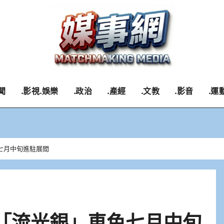
聞
.影視.娛樂
.政治
.產經
.文教
.影音
.運
色七月中旬進駐展間
全新「流光銀」車色七月中旬