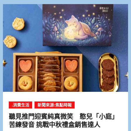
.消費生活
新聞來源:焦點時報
聽見推門迎賓純真微笑 憨兒「小庭」
苦練發音 挑戰中秋禮盒銷售達人