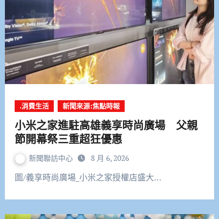
.消費生活
新聞來源:焦點時報
小米之家進駐高雄義享時尚廣場 父親
節開幕祭三重超狂優惠
新聞聯訪中心
8 月 6, 2026
圖/義享時尚廣場_小米之家授權店盛大…