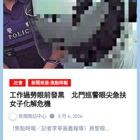
.社會
新聞來源:焦點時報
工作過勞眼前發黑 北門巡警眼尖急扶
女子化解危機
新聞聯訪中心
8 月 6, 2026
〔焦點時報／記者李寧嘉義報導〕員警眼…