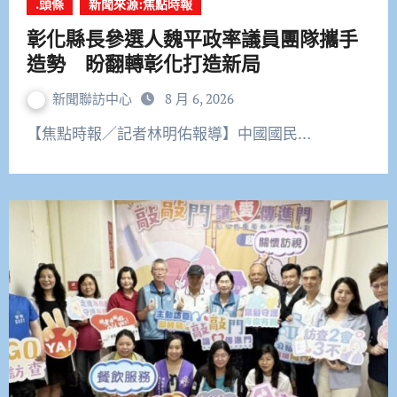
.頭條
新聞來源:焦點時報
彰化縣長參選人魏平政率議員團隊攜手
造勢 盼翻轉彰化打造新局
新聞聯訪中心
8 月 6, 2026
【焦點時報／記者林明佑報導】中國國民…