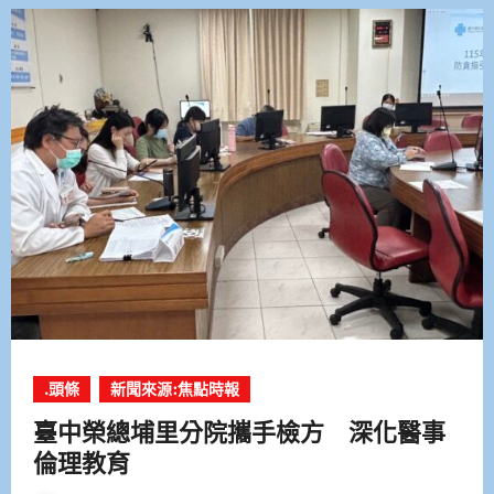
.頭條
新聞來源:焦點時報
臺中榮總埔里分院攜手檢方 深化醫事
倫理教育