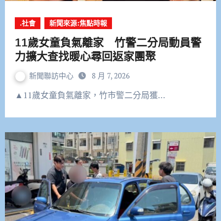
.社會
新聞來源:焦點時報
11歲女童負氣離家 竹警二分局動員警
力擴大查找暖心尋回返家團聚
新聞聯訪中心
8 月 7, 2026
▲11歲女童負氣離家，竹市警二分局獲…