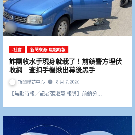
.社會
新聞來源:焦點時報
詐團收水手現身就栽了！前鎮警方埋伏
收網 查扣手機揪出幕後黑手
新聞聯訪中心
8 月 7, 2026
【焦點時報／記者張淑慧 報導】前鎮分…