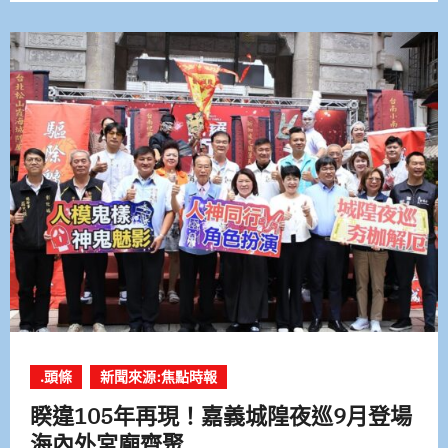
.頭條
新聞來源:焦點時報
睽違105年再現！嘉義城隍夜巡9月登場
海內外宮廟齊聚