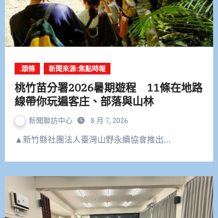
.頭條
新聞來源:焦點時報
桃竹苗分署2026暑期遊程 11條在地路
線帶你玩遍客庄、部落與山林
新聞聯訪中心
8 月 7, 2026
▲新竹縣社團法人臺灣山野永續協會推出…