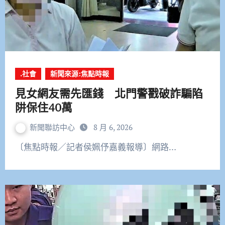
.社會
新聞來源:焦點時報
見女網友需先匯錢 北門警戳破詐騙陷
阱保住40萬
新聞聯訪中心
8 月 6, 2026
〔焦點時報／記者侯姵伃嘉義報導〕網路…