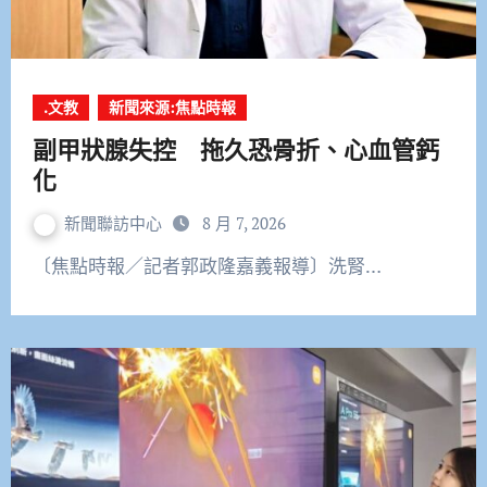
.文教
新聞來源:焦點時報
副甲狀腺失控 拖久恐骨折、心血管鈣
化
新聞聯訪中心
8 月 7, 2026
〔焦點時報／記者郭政隆嘉義報導〕洗腎…