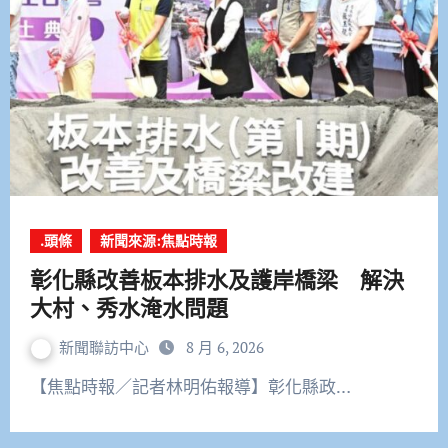
.頭條
新聞來源:焦點時報
彰化縣改善板本排水及護岸橋梁 解決
大村、秀水淹水問題
新聞聯訪中心
8 月 6, 2026
【焦點時報／記者林明佑報導】彰化縣政…