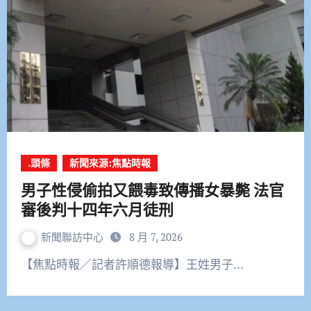
.頭條
新聞來源:焦點時報
男子性侵偷拍又餵毒致傳播女暴斃 法官
審後判十四年六月徒刑
新聞聯訪中心
8 月 7, 2026
【焦點時報／記者許順德報導】王姓男子…