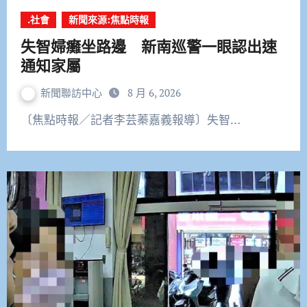
.社會
新聞來源:焦點時報
失智婦癱坐路邊 新南巡警一眼認出速
通知家屬
新聞聯訪中心
8 月 6, 2026
〔焦點時報／記者李芸蓁嘉義報導〕失智…