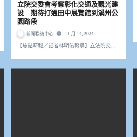
立院交委會考察彰化交通及觀光建
設 期待打通田中展覽館到溪州公
園路段
新聞聯訪中心
11 月 14, 2024
【焦點時報／記者林明佑報導】立法院交…