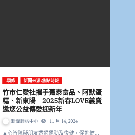
.頭條
新聞來源:焦點時報
竹市仁愛社攜手躉泰食品、阿默蛋
糕、新東陽 2025新春LOVE義賣
邀您公益傳愛迎新年
新聞聯訪中心
11 月 14, 2024
▲心智障礙朋友透過運動及復健，促進健…