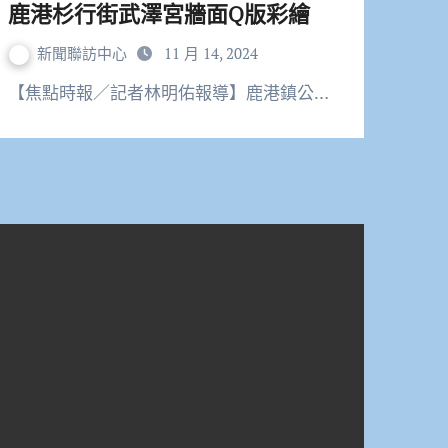
鹿港杉行街武澤宮牆面Q版彩繪
新聞聯訪中心
11 月 14, 2024
【焦點時報／記者林明佑報導】鹿港鎮公…