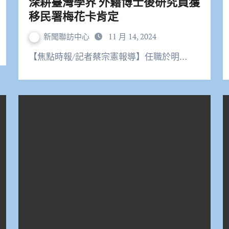
深耕臺灣學界 外籍博士後研究員獲
移民署梅花卡肯定
新聞聯訪中心
11 月 14, 2024
【焦點時報/記者蔡宗憲報導】任職於明…