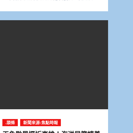
.頭條
新聞來源:焦點時報