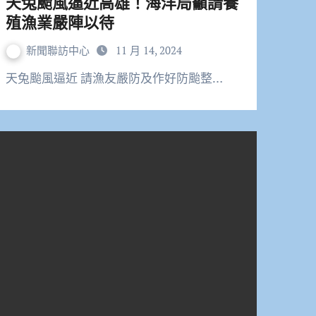
天兔颱風逼近高雄！海洋局籲請養
殖漁業嚴陣以待
新聞聯訪中心
11 月 14, 2024
天兔颱風逼近 請漁友嚴防及作好防颱整…