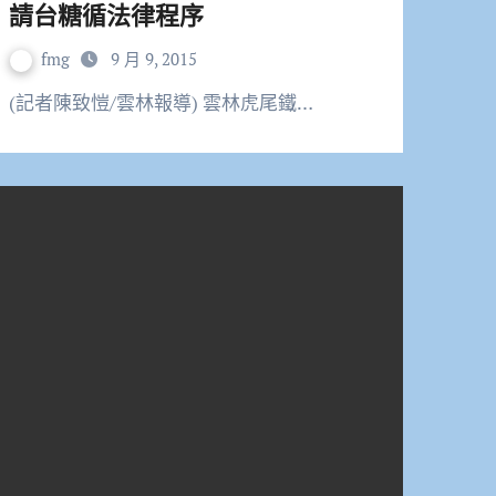
請台糖循法律程序
fmg
9 月 9, 2015
(記者陳致愷/雲林報導) 雲林虎尾鐵…