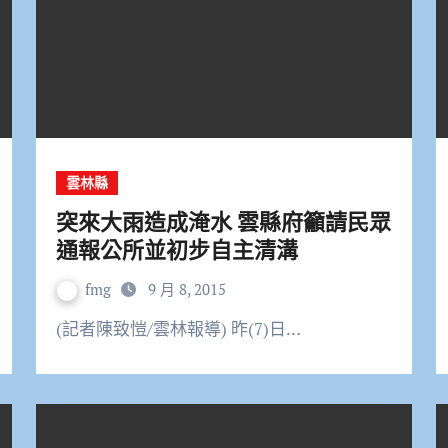
雲林縣
突來大雨造成淹水 雲縣府籲請民眾
通報公所並初步自主清溝
fmg
9 月 8, 2015
(記者陳致愷/雲林報導) 昨(7)日…