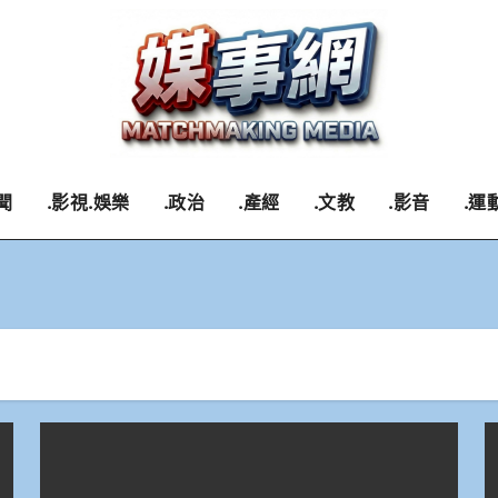
聞
.影視.娛樂
.政治
.產經
.文教
.影音
.運