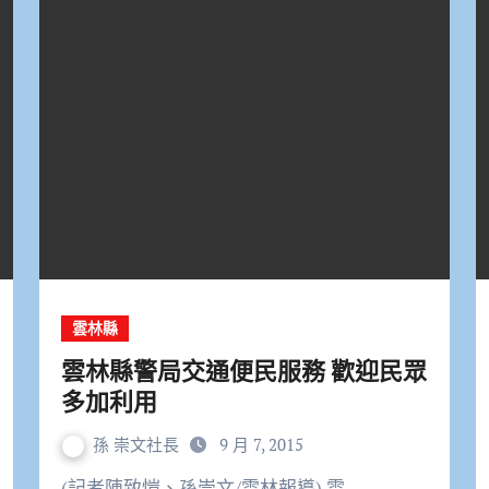
雲林縣
雲林縣警局交通便民服務 歡迎民眾
多加利用
孫 崇文社長
9 月 7, 2015
(記者陳致愷、孫崇文/雲林報導) 雲…