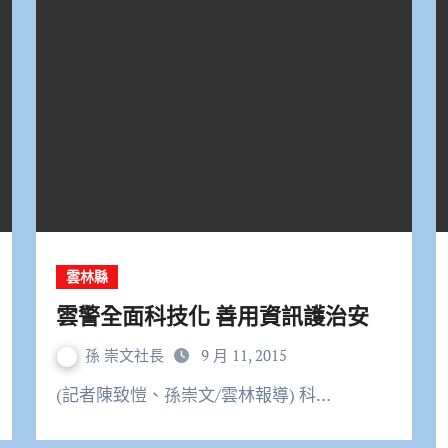
雲林縣
雲警全面科技化 善用資訊護治安
孫 崇文社長
9 月 11, 2015
(記者陳致愷、孫崇文/雲林報導) 科…