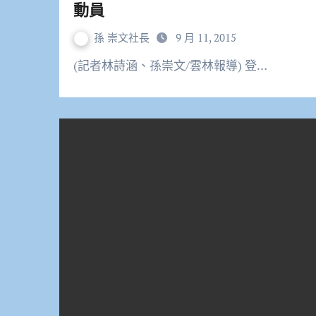
動員
孫 崇文社長
9 月 11, 2015
(記者林詩涵、孫崇文/雲林報導) 登…