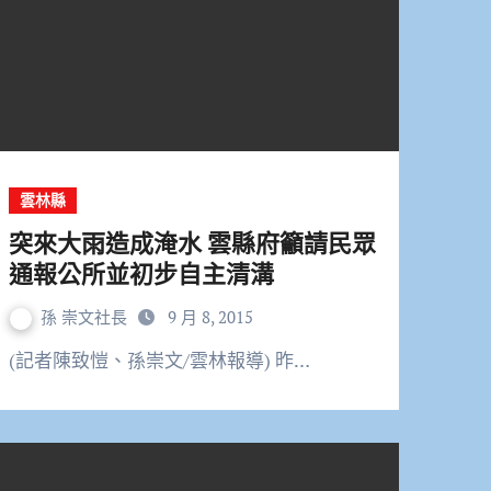
雲林縣
突來大雨造成淹水 雲縣府籲請民眾
通報公所並初步自主清溝
孫 崇文社長
9 月 8, 2015
(記者陳致愷、孫崇文/雲林報導) 昨…