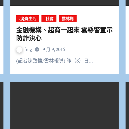
.消費生活
.社會
雲林縣
金融機構、超商一起來 雲縣警宣示
防詐決心
fmg
9 月 9, 2015
(記者陳致愷/雲林報導) 昨（8）日…