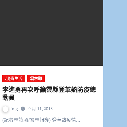
.消費生活
雲林縣
李進勇再次呼籲雲縣登革熱防疫總
動員
fmg
9 月 11, 2015
(記者林詩涵/雲林報導) 登革熱疫情…