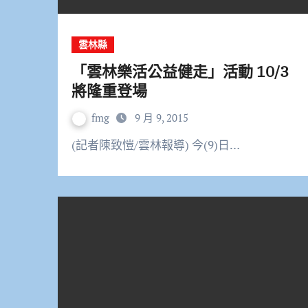
雲林縣
「雲林樂活公益健走」活動 10/3
將隆重登場
fmg
9 月 9, 2015
(記者陳致愷/雲林報導) 今(9)日…