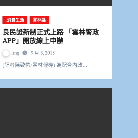
.消費生活
雲林縣
良民證新制正式上路 「雲林警政
APP」開放線上申辦
fmg
9 月 8, 2015
(記者陳致愷/雲林報導) 為配合內政…