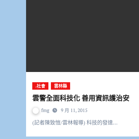
.社會
雲林縣
雲警全面科技化 善用資訊護治安
fmg
9 月 11, 2015
(記者陳致愷/雲林報導) 科技的發達…