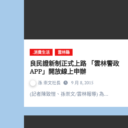
.消費生活
雲林縣
良民證新制正式上路 「雲林警政
APP」開放線上申辦
孫 崇文社長
9 月 8, 2015
(記者陳致愷、孫崇文/雲林報導) 為…