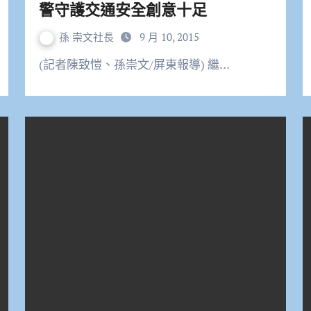
警守護交通安全創意十足
孫 崇文社長
9 月 10, 2015
(記者陳致愷、孫崇文/屏東報導) 繼…