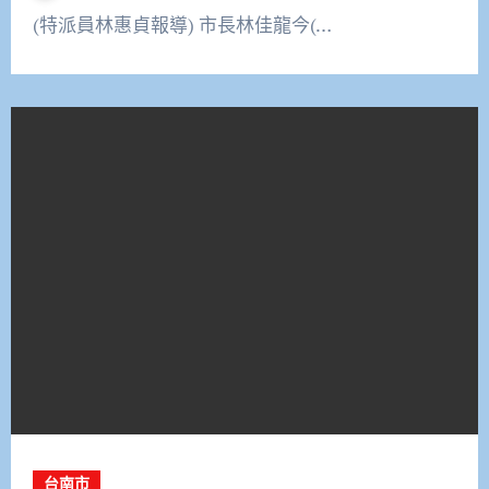
(特派員林惠貞報導) 市長林佳龍今(…
台南市