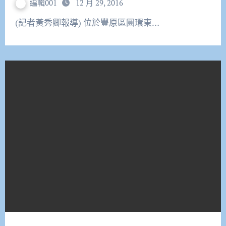
編輯001
12 月 29, 2016
(記者黃秀卿報導) 位於豐原區圓環東…