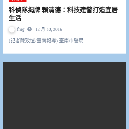
科偵隊揭牌 賴清德：科技建警打造宜居
生活
fmg
12 月 30, 2016
(記者陳致愷/臺南報導) 臺南市警局…