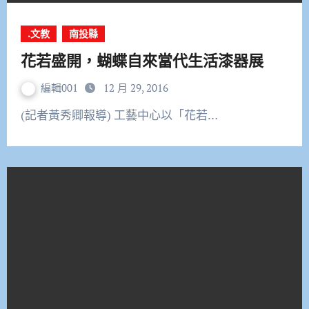
.文教
南投縣
花若盛開，蝴蝶自來當代生活漆器展
編輯001
12 月 29, 2016
(記者黃秀卿報導) 工藝中心以「花若…