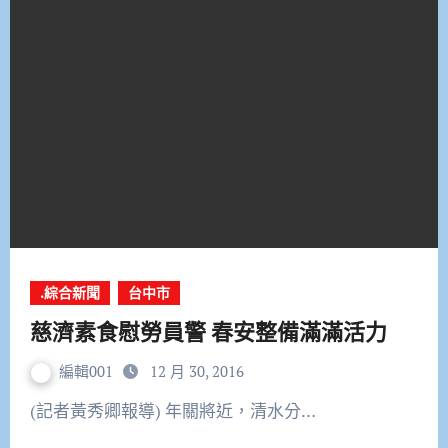
.綜合新聞
台中市
慈濟素食慰勞員警 春安整備滿滿活力
編輯001
12 月 30, 2016
(記者黃秀卿報導) 年關將近，清水分…