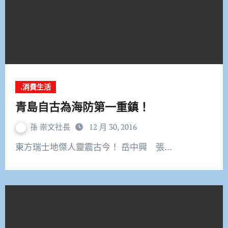
.消費生活
青島自古為海防第一重鎮！
孫 崇文社長
12 月 30, 2016
東方瑞士地傑人靈震古今！ 岳中興 張…