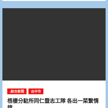
.綜合新聞
台中市
梧棲分駐所同仁暨志工隊 各出一菜繫情
誼