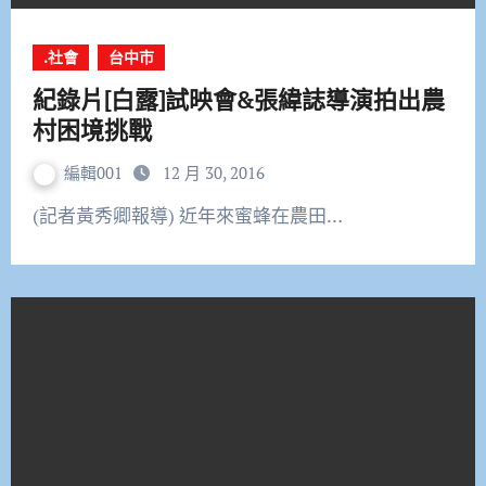
.社會
台中市
紀錄片[白露]試映會&張緯誌導演拍出農
村困境挑戰
編輯001
12 月 30, 2016
(記者黃秀卿報導) 近年來蜜蜂在農田…