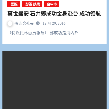
.國際
.影視.娛樂
台中市
萬世盛安 石井鄭成功金身赴台 成功領航
孫 崇文社長
12 月 29, 2016
（特派員林惠貞報導） 鄭成功是海內外…