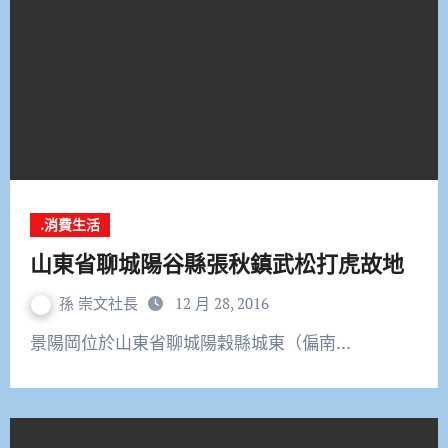
.消費生活
山東省聊城陽谷縣張秋鎮武松打虎故地
孫 崇文社長
12 月 28, 2016
景陽岡位於山東省聊城陽穀縣城東（偏南…