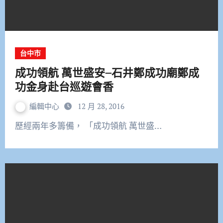
台中市
成功領航 萬世盛安–石井鄭成功廟鄭成
功金身赴台巡遊會香
編輯中心
12 月 28, 2016
歷經兩年多籌備， 「成功領航 萬世盛…