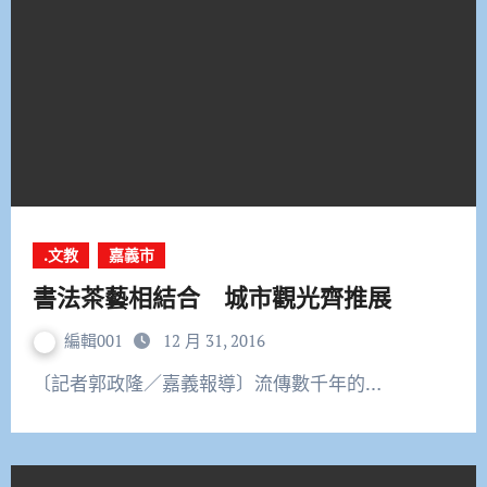
.文教
嘉義市
書法茶藝相結合 城市觀光齊推展
編輯001
12 月 31, 2016
〔記者郭政隆／嘉義報導〕流傳數千年的…