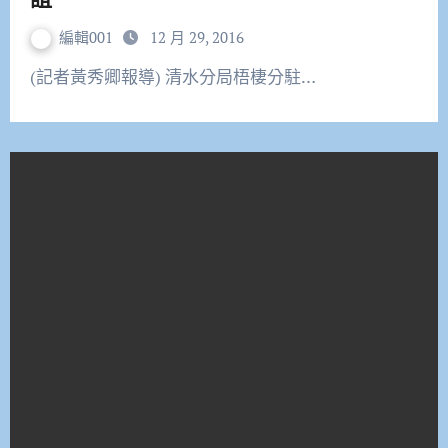
編輯001
12 月 29, 2016
(記者黃秀卿報導) 清水分局梧棲分駐…