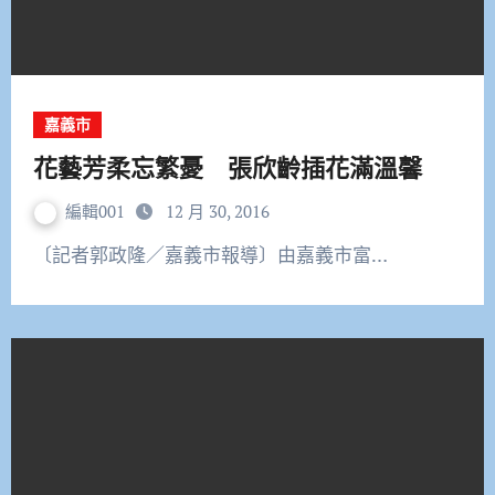
嘉義市
花藝芳柔忘繁憂 張欣齡插花滿溫馨
編輯001
12 月 30, 2016
〔記者郭政隆／嘉義市報導〕由嘉義市富…