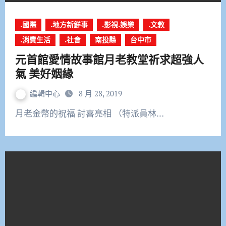
.國際
.地方新鮮事
.影視.娛樂
.文教
.消費生活
.社會
南投縣
台中市
元首館愛情故事館月老教堂祈求超強人
氣 美好姻緣
編輯中心
8 月 28, 2019
月老金幣的祝福 討喜亮相 （特派員林…