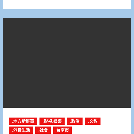
.地方新鮮事
.影視.娛樂
.政治
.文教
.消費生活
.社會
台南市