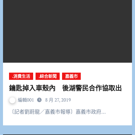
.消費生活
.綜合新聞
嘉義市
鑰匙掉入車殼內 後湖警民合作協取出
編輯001
8 月 27, 2019
〔記者劉蔚龍／嘉義市報導〕嘉義市政府…