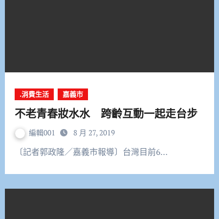
.消費生活
嘉義市
不老青春妝水水 跨齡互動一起走台步
編輯001
8 月 27, 2019
〔記者郭政隆／嘉義市報導〕台灣目前6…