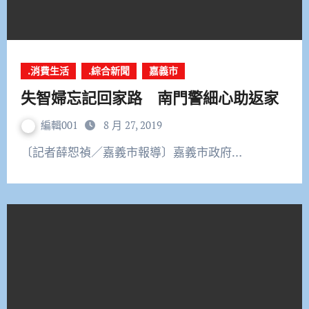
.消費生活
.綜合新聞
嘉義市
失智婦忘記回家路 南門警細心助返家
編輯001
8 月 27, 2019
〔記者薛恕禎／嘉義市報導〕嘉義市政府…