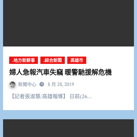
.地方新鮮事
.綜合新聞
高雄市
婦人急報汽車失竊 暖警馳援解危機
新聞中心
8 月 28, 2019
【記者張淑慧/高雄報導】 日前(26…