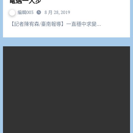
電邁一大步
編輯003
8 月 28, 2019
【記者陳宥森/臺南報導】一直穩中求變…