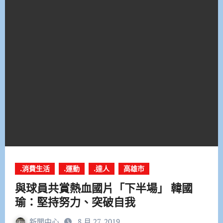
.消費生活
.運動
.達人
高雄市
與球員共賞熱血國片「下半場」 韓國
瑜：堅持努力、突破自我
新聞中心
8 月 27, 2019