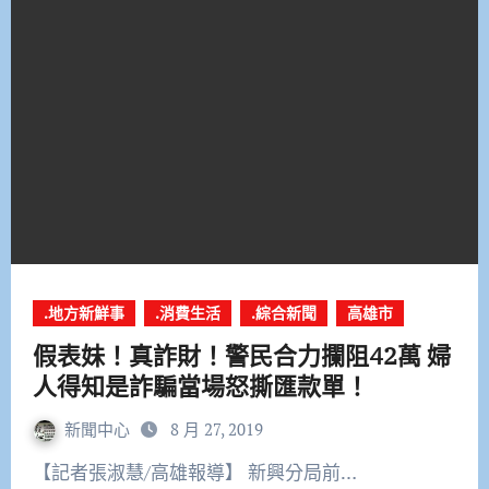
.地方新鮮事
.消費生活
.綜合新聞
高雄市
假表妹！真詐財！警民合力攔阻42萬 婦
人得知是詐騙當場怒撕匯款單！
新聞中心
8 月 27, 2019
【記者張淑慧/高雄報導】 新興分局前…