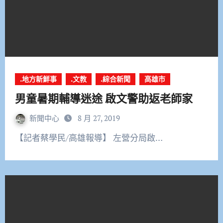
.地方新鮮事
.文教
.綜合新聞
高雄市
男童暑期輔導迷途 啟文警助返老師家
新聞中心
8 月 27, 2019
【記者蔡學民/高雄報導】 左營分局啟…