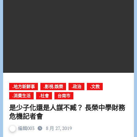
.地方新鮮事
.影視.娛樂
.政治
.文教
.消費生活
.社會
台南市
是少子化還是人謀不臧？ 長榮中學財務
危機記者會
編輯003
8 月 27, 2019