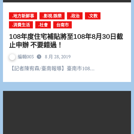
.地方新鮮事
.影視.娛樂
.政治
.文教
.消費生活
.社會
台南市
108年度住宅補貼將至108年8月30日截
止申辦 不要錯過！
編輯003
8 月 28, 2019
【記者陳宥森/臺南報導】臺南市108…