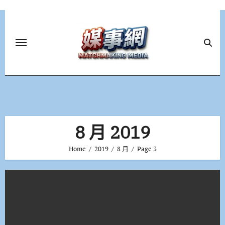
Skip
to
content
8 月 2019
Home
2019
8 月
Page 3