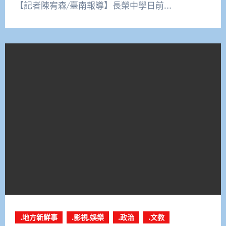
【記者陳宥森/臺南報導】長榮中學日前…
.地方新鮮事
.影視.娛樂
.政治
.文教