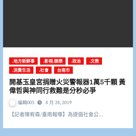
.地方新鮮事
.影視.娛樂
.政治
.文教
.消費生活
.社會
台南市
開基玉皇宮捐贈火災警報器1萬5千顆 黃
偉哲與神同行救難是分秒必爭
編輯003
8 月 28, 2019
【記者陳宥森/臺南報導】為提倡社會公…