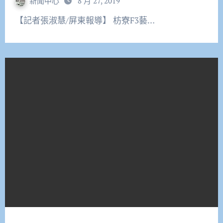
新聞中心
8 月 27, 2019
【記者張淑慧/屏東報導】 枋寮F3藝…