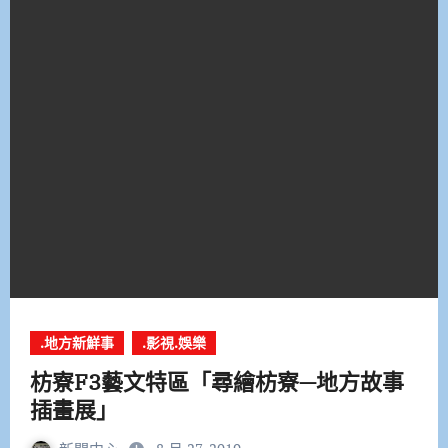
.地方新鮮事
.影視.娛樂
枋寮F3藝文特區「尋繪枋寮—地方故事
插畫展」