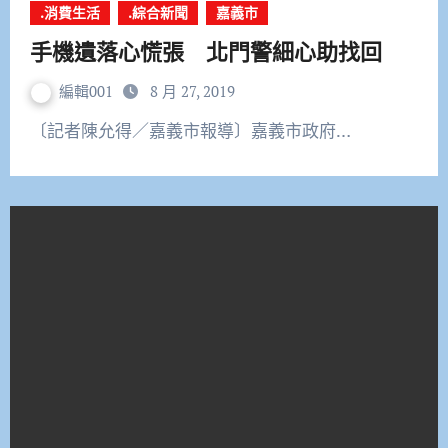
.消費生活
.綜合新聞
嘉義市
手機遺落心慌張 北門警細心助找回
編輯001
8 月 27, 2019
〔記者陳允得／嘉義市報導〕嘉義市政府…