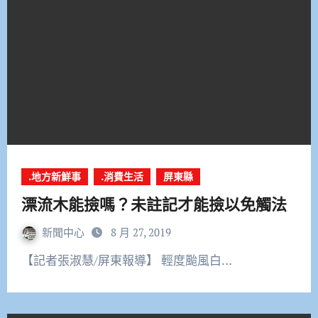
.地方新鮮事
.消費生活
屏東縣
漂流木能撿嗎？未註記才能撿以免觸法
新聞中心
8 月 27, 2019
【記者張淑慧/屏東報導】 輕度颱風白…