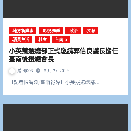
.地方新鮮事
.影視.娛樂
.政治
.文教
.消費生活
.社會
台南市
小英競選總部正式邀請郭信良議長擔任
臺南後援總會長
編輯003
8 月 27, 2019
【記者陳宥森/臺南報導】小英競選總部…