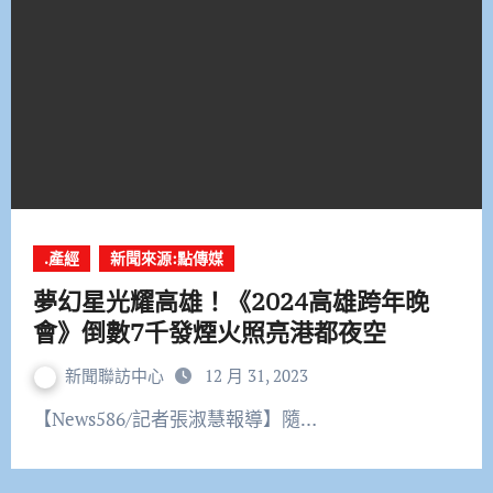
.產經
新聞來源:點傳媒
夢幻星光耀高雄！《2024高雄跨年晚
會》倒數7千發煙火照亮港都夜空
新聞聯訪中心
12 月 31, 2023
【News586/記者張淑慧報導】隨…