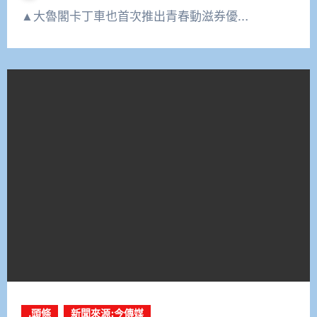
▲大魯閣卡丁車也首次推出青春動滋券優…
.頭條
新聞來源:今傳媒