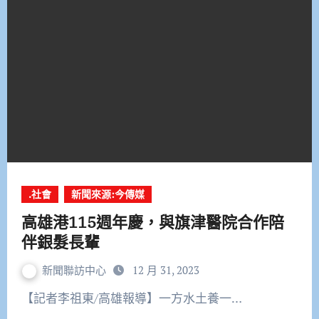
.社會
新聞來源:今傳媒
高雄港115週年慶，與旗津醫院合作陪
伴銀髮長輩
新聞聯訪中心
12 月 31, 2023
【記者李祖東/高雄報導】一方水土養一…