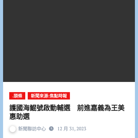
.頭條
新聞來源:焦點時報
護國海鯤號啟動輔選 前進嘉義為王美
惠助選
新聞聯訪中心
12 月 31, 2023