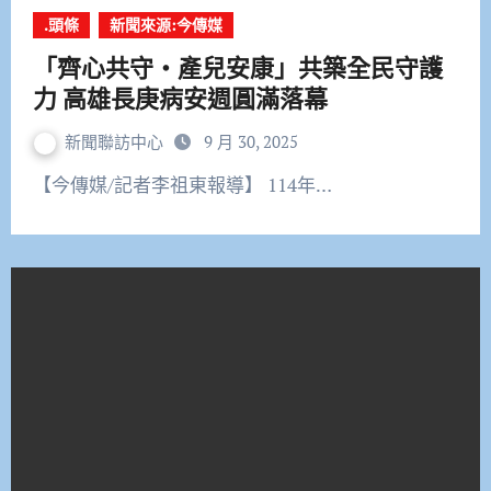
.頭條
新聞來源:今傳媒
「齊心共守・產兒安康」共築全民守護
力 高雄長庚病安週圓滿落幕
新聞聯訪中心
9 月 30, 2025
【今傳媒/記者李祖東報導】 114年…