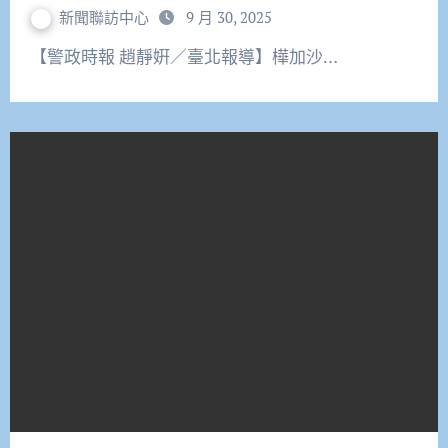
新聞聯訪中心
9 月 30, 2025
【警政時報 趙靜姸／臺北報導】樺加沙…