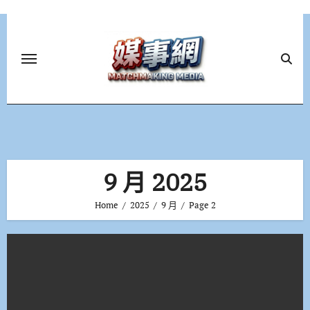
Skip
to
content
9 月 2025
Home
2025
9 月
Page 2