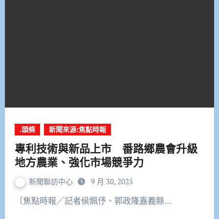
.頭條
新聞來源:焦點時報
專利技術與新品上市 番路鄉農會升級
地方農業、強化市場競爭力
新聞聯訪中心
9 月 30, 2025
〔焦點時報／記者侯姵伃、郭政隆嘉義縣…