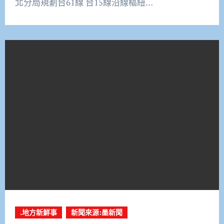
北分局規劃台61線 台15線沿線樞紐…
.地方新鮮事
新聞來源:墨新聞