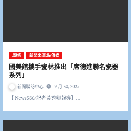
.頭條
新聞來源:點傳媒
國美館攜手瓷林推出「席德進聯名瓷器
系列」
新聞聯訪中心
9 月 30, 2025
【 News586/記者黃秀卿報導】…