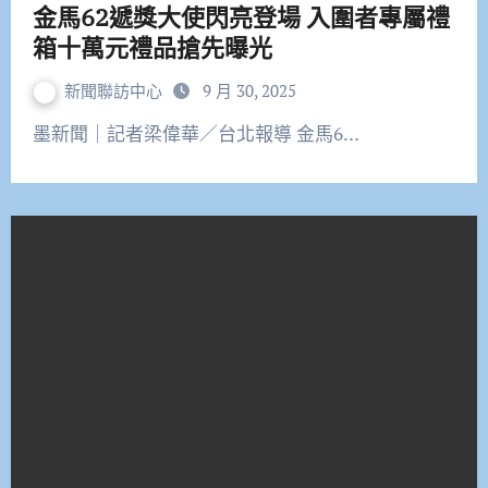
金馬62遞獎大使閃亮登場 入圍者專屬禮
箱十萬元禮品搶先曝光
新聞聯訪中心
9 月 30, 2025
墨新聞｜記者梁偉華／台北報導 金馬6…