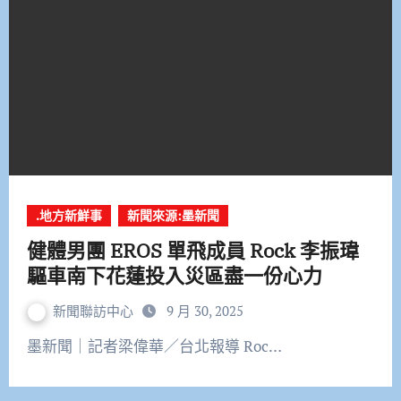
.地方新鮮事
新聞來源:墨新聞
健體男團 EROS 單飛成員 Rock 李振瑋
驅車南下花蓮投入災區盡一份心力
新聞聯訪中心
9 月 30, 2025
墨新聞｜記者梁偉華／台北報導 Roc…