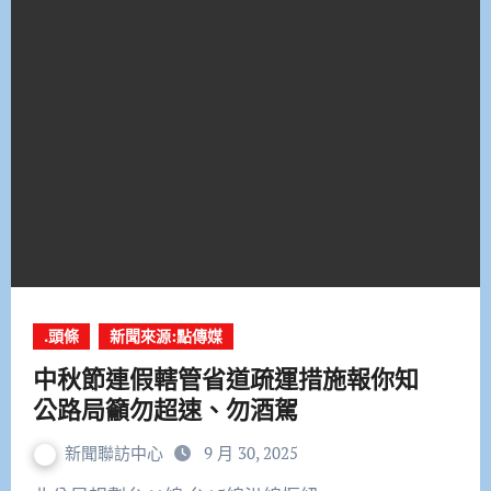
.頭條
新聞來源:點傳媒
中秋節連假轄管省道疏運措施報你知
公路局籲勿超速、勿酒駕
新聞聯訪中心
9 月 30, 2025