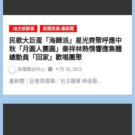
.地方新鮮事
新聞來源:墨新聞
民歌大巨蛋「海歸派」星光齊聚呼應中
秋「月圓人團圓」秦祥林熱情響應集體
總動員「回家」歡唱團聚
新聞聯訪中心
9 月 30, 2025
墨新聞｜記者梁偉華／台北報導 林佳蓉…