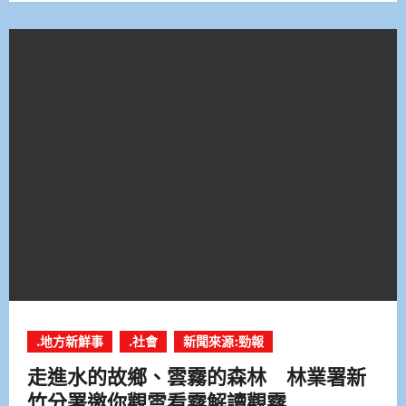
.地方新鮮事
.社會
新聞來源:勁報
走進水的故鄉、雲霧的森林 林業署新
竹分署邀你觀雲看霧解讀觀霧