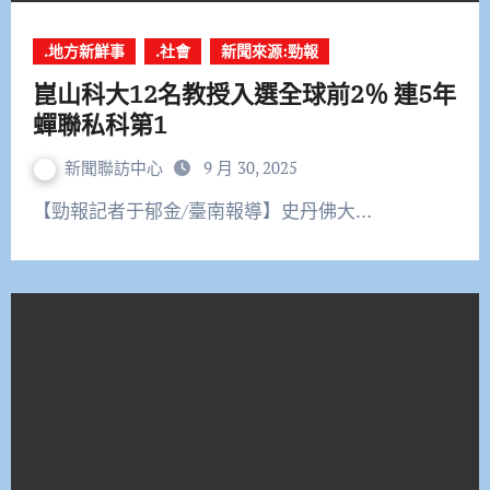
.地方新鮮事
.社會
新聞來源:勁報
崑山科大12名教授入選全球前2％ 連5年
蟬聯私科第1
新聞聯訪中心
9 月 30, 2025
【勁報記者于郁金/臺南報導】史丹佛大…