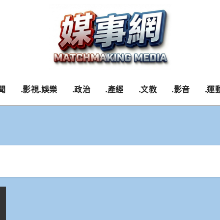
聞
.影視.娛樂
.政治
.產經
.文教
.影音
.運