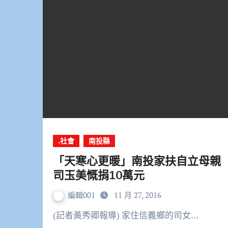
.社會
南投縣
「天寒心更暖」南投家扶自立母親
司玉美慨捐10萬元
編輯001
11 月 27, 2016
(記者黃秀卿報導) 家住信義鄉的司女…