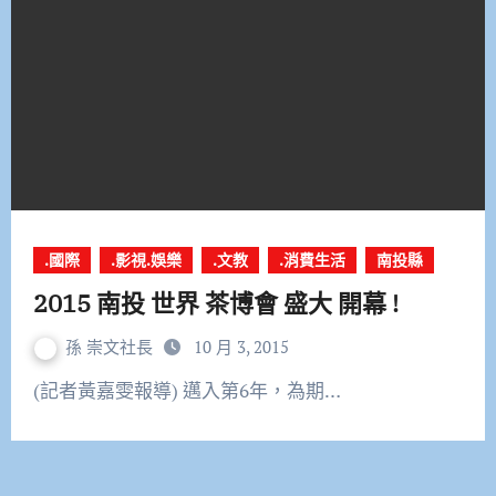
.國際
.影視.娛樂
.文教
.消費生活
南投縣
2015 南投 世界 茶博會 盛大 開幕 !
孫 崇文社長
10 月 3, 2015
(記者黃嘉雯報導) 邁入第6年，為期…