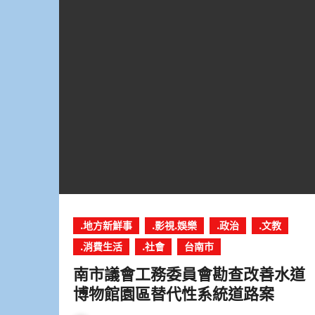
.地方新鮮事
.影視.娛樂
.政治
.文教
.消費生活
.社會
台南市
南市議會工務委員會勘查改善水道
博物館園區替代性系統道路案