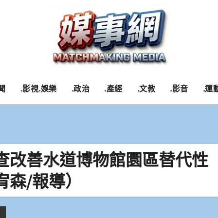
聞
.影視.娛樂
.政治
.產經
.文教
.影音
.運
查改善水道博物館園區替代性
宥森/報導）