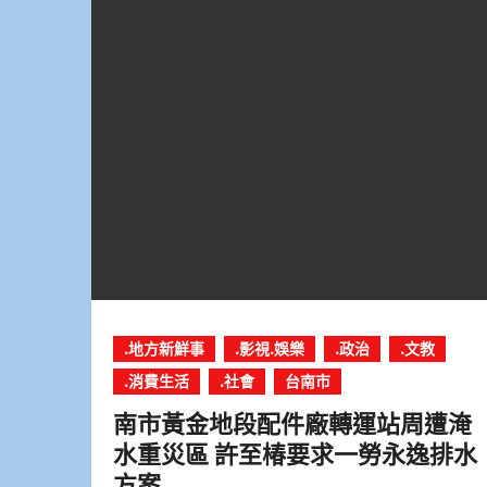
.地方新鮮事
.影視.娛樂
.政治
.文教
.消費生活
.社會
台南市
南市黃金地段配件廠轉運站周遭淹
水重災區 許至椿要求一勞永逸排水
方案