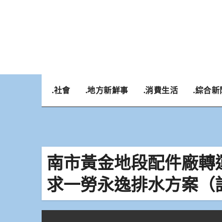
Skip
to
content
.社會
.地方新鮮事
.消費生活
.綜合新
南市黃金地段配件廠轉
求一勞永逸排水方案（