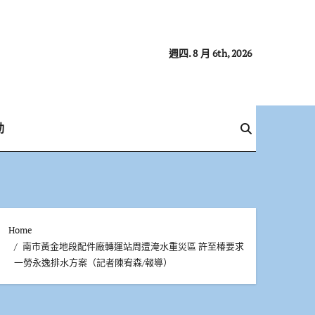
週四. 8 月 6th, 2026
動
Home
南市黃金地段配件廠轉運站周遭淹水重災區 許至椿要求
一勞永逸排水方案（記者陳宥森/報導）