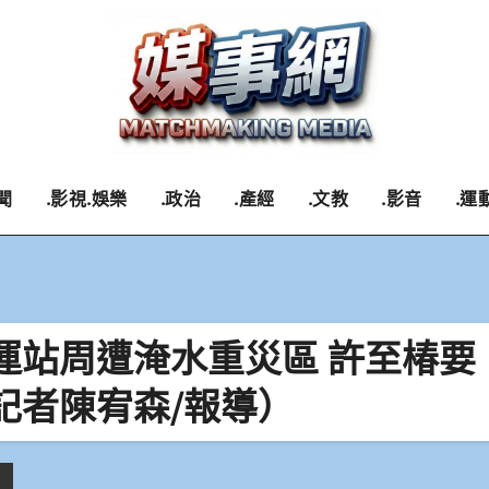
聞
.影視.娛樂
.政治
.產經
.文教
.影音
.運
運站周遭淹水重災區 許至椿要
記者陳宥森/報導）