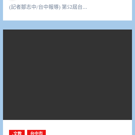
(記者鄒志中/台中報導) 第52屆台…
.文教
台中市