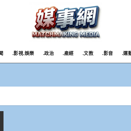
聞
.影視.娛樂
.政治
.產經
.文教
.影音
.運