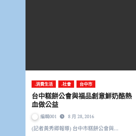
.消費生活
.社會
台中市
台中糕餅公會與福品創意鮮奶酪熱
血做公益
編輯001
8 月 28, 2016
(記者黃秀卿報導) 台中市糕餅公會與…