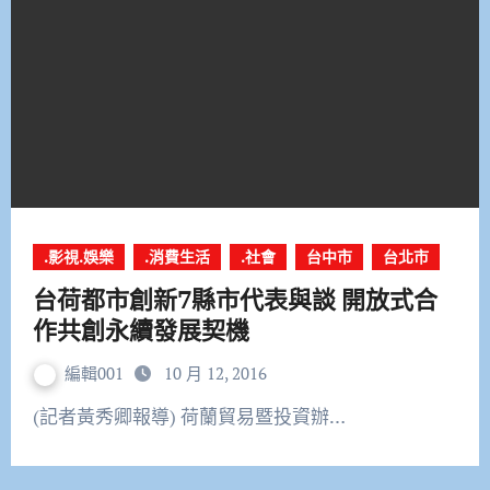
.影視.娛樂
.消費生活
.社會
台中市
台北市
台荷都市創新7縣市代表與談 開放式合
作共創永續發展契機
編輯001
10 月 12, 2016
(記者黃秀卿報導) 荷蘭貿易暨投資辦…