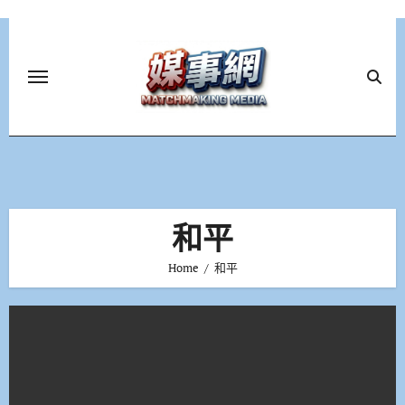
Skip
to
content
和平
Home
和平