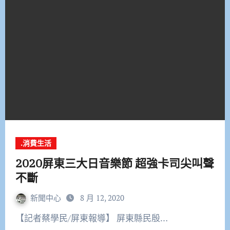
.消費生活
2020屏東三大日音樂節 超強卡司尖叫聲
不斷
新聞中心
8 月 12, 2020
【記者蔡學民/屏東報導】 屏東縣民殷…