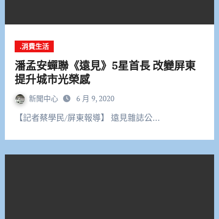
.消費生活
潘孟安蟬聯《遠見》5星首長 改變屏東
提升城市光榮感
新聞中心
6 月 9, 2020
【記者蔡學民/屏東報導】 遠見雜誌公…