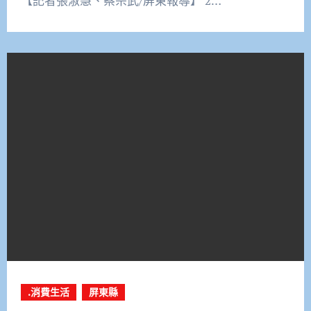
【記者張淑慧、蔡宗武/屏東報導】 2…
.消費生活
屏東縣