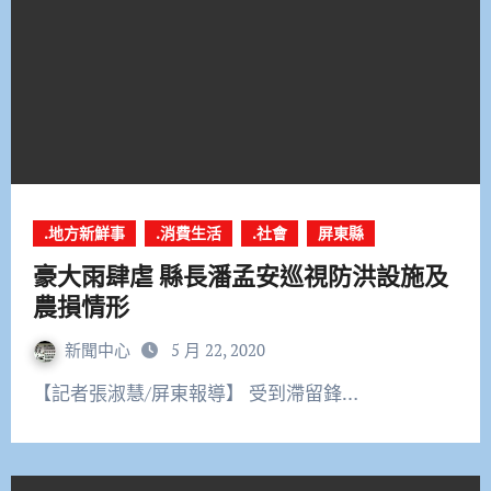
.地方新鮮事
.消費生活
.社會
屏東縣
豪大雨肆虐 縣長潘孟安巡視防洪設施及
農損情形
新聞中心
5 月 22, 2020
【記者張淑慧/屏東報導】 受到滯留鋒…