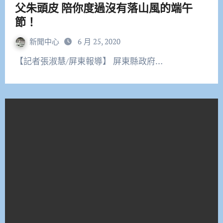
父朱頭皮 陪你度過沒有落山風的端午
節！
新聞中心
6 月 25, 2020
【記者張淑慧/屏東報導】 屏東縣政府…