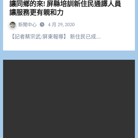
讓同鄉的來! 屏縣培訓新住民通譯人員
讓服務更有親和力
新聞中心
4 月 29, 2020
【記者蔡宗武/屏東報導】 新住民已成…