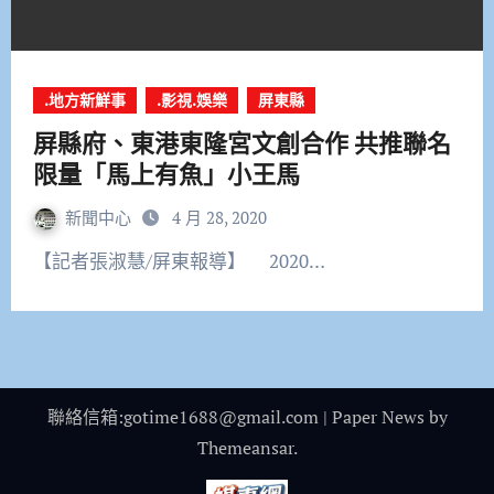
.地方新鮮事
.影視.娛樂
屏東縣
屏縣府、東港東隆宮文創合作 共推聯名
限量「馬上有魚」小王馬
新聞中心
4 月 28, 2020
【記者張淑慧/屏東報導】 2020…
聯絡信箱:gotime1688@gmail.com
|
Paper News
by
Themeansar
.