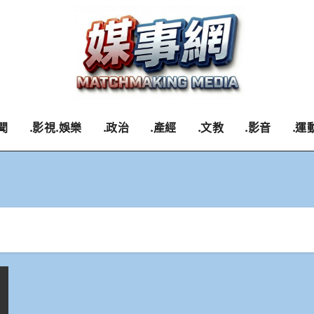
聞
.影視.娛樂
.政治
.產經
.文教
.影音
.運