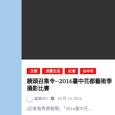
.文教
.消費生活
.社會
台中市
鏡頭召集令─2016臺中花都藝術季
攝影比賽
編輯001
10 月 14, 2016
(記者黃秀卿報導) 「2016臺中花…