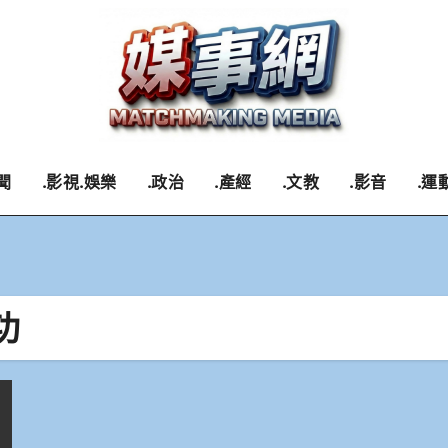
聞
.影視.娛樂
.政治
.產經
.文教
.影音
.運
功