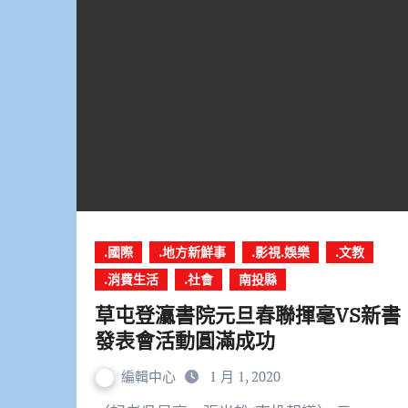
.國際
.地方新鮮事
.影視.娛樂
.文教
.消費生活
.社會
南投縣
草屯登灜書院元旦春聯揮毫VS新書
發表會活動圓滿成功
編輯中心
1 月 1, 2020