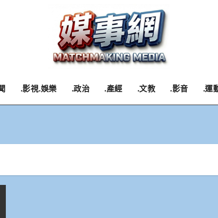
聞
.影視.娛樂
.政治
.產經
.文教
.影音
.運