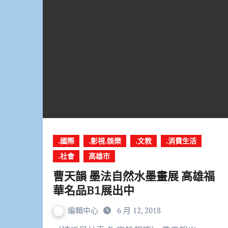
.國際
.影視.娛樂
.文教
.消費生活
.社會
高雄市
曹天韻 墨法自然水墨畫展 高雄福
華名品B1展出中
編輯中心
6 月 12, 2018