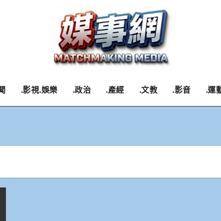
聞
.影視.娛樂
.政治
.產經
.文教
.影音
.運