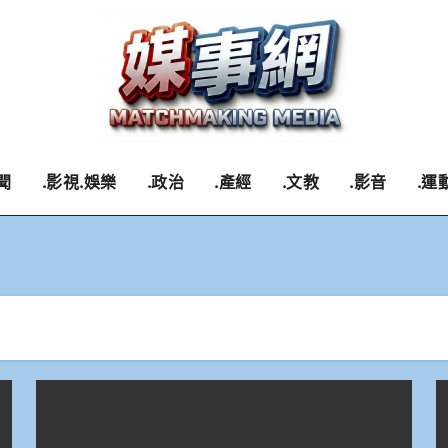
聞
.影視.娛樂
.政治
.產經
.文教
.影音
.運