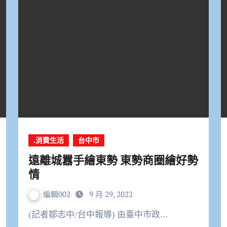
.消費生活
台中市
遠離城囂手繪東勢 東勢商圈繪好勢
情
編輯002
9 月 29, 2022
(記者鄒志中/台中報導) 由臺中市政…