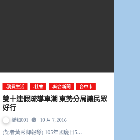
.消費生活
.社會
.綜合新聞
台中市
雙十連假疏導車潮 東勢分局讓民眾
好行
編輯001
10 月 7, 2016
(記者黃秀卿報導) 105年國慶日3…