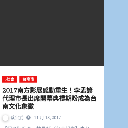
.社會
台南市
2017南方影展感動重生！李孟諺
代理市長出席開幕典禮期盼成為台
南文化象徵
蔡宗武
11 月 18, 2017