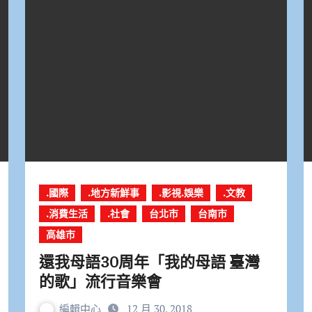
.國際
.地方新鮮事
.影視.娛樂
.文教
.消費生活
.社會
台北市
台南市
高雄市
還我母語30周年「我的母語 臺灣
的歌」流行音樂會
編輯中心
12 月 30, 2018