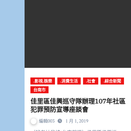
.影視.娛樂
.消費生活
.社會
.綜合新聞
台南市
佳里區佳興巡守隊辦理107年社區
犯罪預防宣導座談會
編輯003
1 月 1, 2019