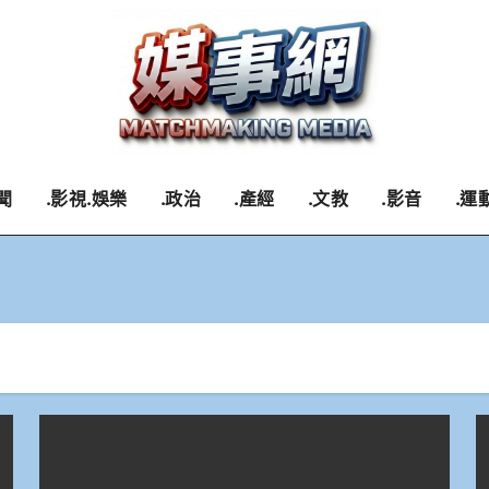
聞
.影視.娛樂
.政治
.產經
.文教
.影音
.運