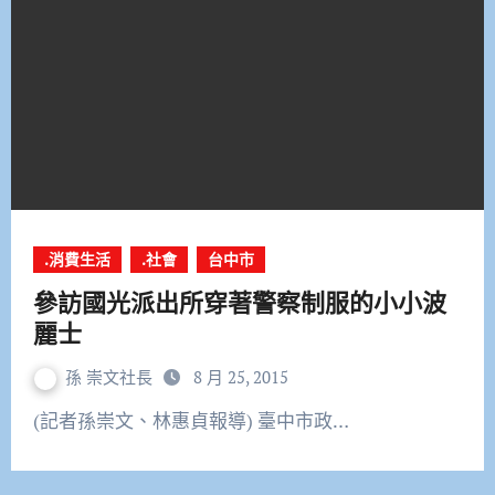
.消費生活
.社會
台中市
參訪國光派出所穿著警察制服的小小波
麗士
孫 崇文社長
8 月 25, 2015
(記者孫崇文、林惠貞報導) 臺中市政…