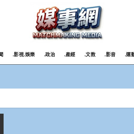
聞
.影視.娛樂
.政治
.產經
.文教
.影音
.運