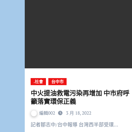
.社會
台中市
中火提油救電污染再增加 中市府呼
籲落實環保正義
編輯002
3 月 18, 2022
記者鄒志中/台中報導 台灣西半部受環…