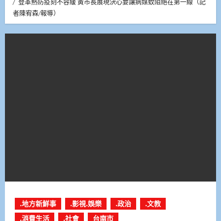
登革熱防疫刻不容緩 黃市長展現決心要讓病媒蚊阻絕在第一線（記
者陳宥森/報導）
.地方新鮮事
.影視.娛樂
.政治
.文教
.消費生活
.社會
台南市