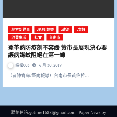
.地方新鮮事
.影視.娛樂
.政治
.文教
.消費生活
.社會
台南市
登革熱防疫刻不容緩 黃市長展現決心要
讓病媒蚊阻絕在第一線
編輯003
6 月 30, 2019
（者陳宥森/臺南報導）台南市長黃偉哲…
聯絡信箱:gotime1688@gmail.com
|
Paper News
by