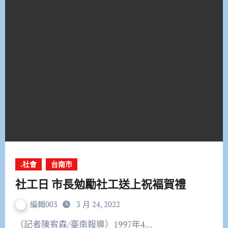
.社會
台南市
社工日 市長勉勵社工送上祝褔賀禮
編輯003
3 月 24, 2022
（記者陳宥森/臺南報導）1997年4…