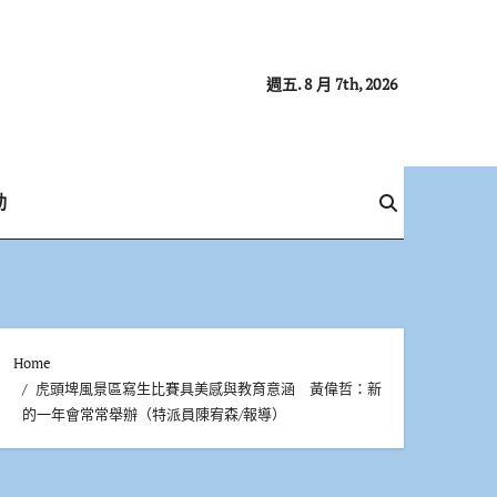
週五. 8 月 7th, 2026
動
Home
虎頭埤風景區寫生比賽具美感與教育意涵 黃偉哲：新
的一年會常常舉辦（特派員陳宥森/報導）