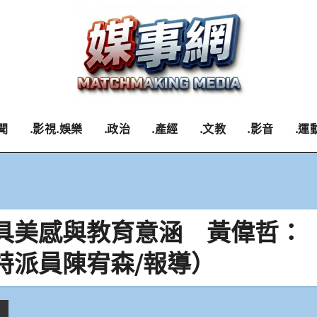
聞
.影視.娛樂
.政治
.產經
.文教
.影音
.運
具美感與教育意涵 黃偉哲：
特派員陳宥森/報導）