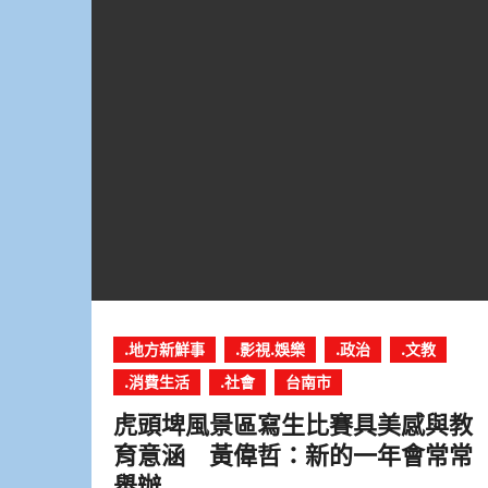
.地方新鮮事
.影視.娛樂
.政治
.文教
.消費生活
.社會
台南市
虎頭埤風景區寫生比賽具美感與教
育意涵 黃偉哲：新的一年會常常
舉辦