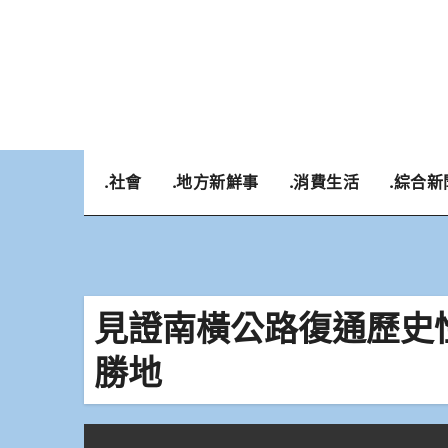
Skip
to
content
.社會
.地方新鮮事
.消費生活
.綜合新
見證南橫公路復通歷史
勝地