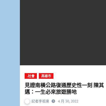
.社會
高雄市
見證南橫公路復通歷史性一刻 陳其
邁：一生必來旅遊勝地
記者李祖東
4 月 30, 2022