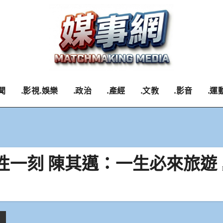
聞
.影視.娛樂
.政治
.產經
.文教
.影音
.運
性一刻 陳其邁：一生必來旅遊