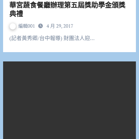
華宮蔬食餐廳辦理第五屆獎助學金頒獎
典禮
編輯001
4 月 29, 2017
(記者黃秀卿/台中報導) 財團法人迎…