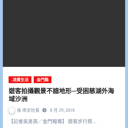
.消費生活
金門縣
遊客拍攝觀景不諳地形—受困慈湖外海
域沙洲
孫 崇文社長
8 月 29, 2018
【記者吳旻高／金門報導】 遊客步行慈…