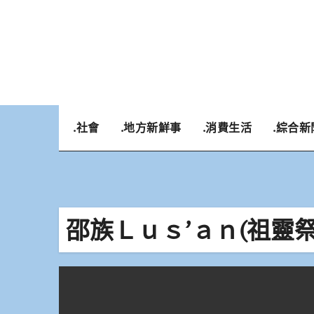
Skip
to
content
.社會
.地方新鮮事
.消費生活
.綜合新
邵族Ｌｕｓ’ａｎ(祖靈祭