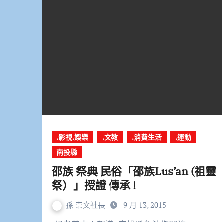
.影視.娛樂
.文教
.消費生活
.運動
南投縣
邵族 祭典 民俗「邵族Lus’an (祖靈
祭）」授證 傳承 !
孫 崇文社長
9 月 13, 2015