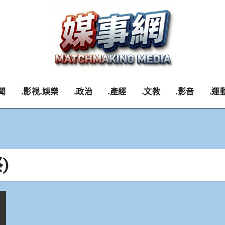
聞
.影視.娛樂
.政治
.產經
.文教
.影音
.運
)