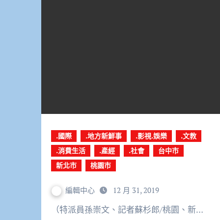
.國際
.地方新鮮事
.影視.娛樂
.文教
.消費生活
.產經
.社會
台中市
新北市
桃園市
編輯中心
12 月 31, 2019
（特派員孫崇文、記者蘇杉郎/桃園、新…