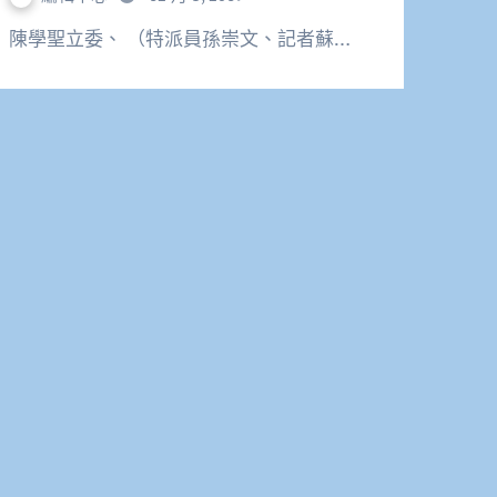
陳學聖立委、 （特派員孫崇文、記者蘇…