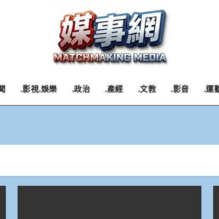
聞
.影視.娛樂
.政治
.產經
.文教
.影音
.運