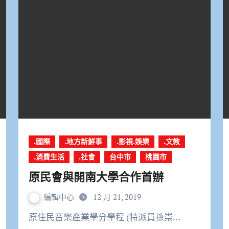
.國際
.地方新鮮事
.影視.娛樂
.文教
.消費生活
.社會
台中市
桃園市
原民會與開南大學合作首辦
編輯中心
12 月 21, 2019
原住民音樂產業學分學程 (特派員孫崇…