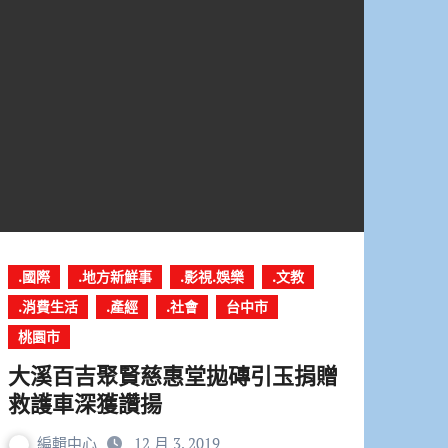
.國際
.地方新鮮事
.影視.娛樂
.文教
.消費生活
.產經
.社會
台中市
桃園市
大溪百吉聚賢慈惠堂拋磚引玉捐贈
救護車深獲讚揚
編輯中心
12 月 3, 2019