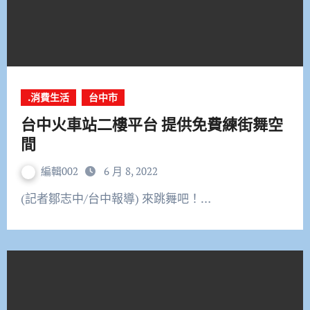
.消費生活
台中市
台中火車站二樓平台 提供免費練街舞空
間
編輯002
6 月 8, 2022
(記者鄒志中/台中報導) 來跳舞吧！…