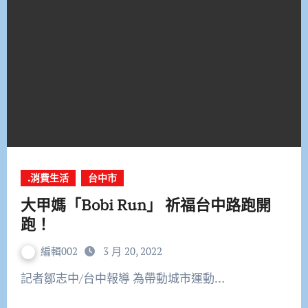
.消費生活
台中市
大甲媽「Bobi Run」 祈福台中路跑開
跑！
編輯002
3 月 20, 2022
記者鄒志中/台中報導 為帶動城市運動…