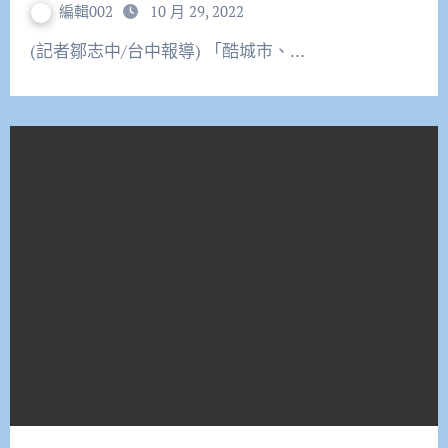
編輯002
10 月 29, 2022
(記者鄒志中/台中報導) 「酷城市、…