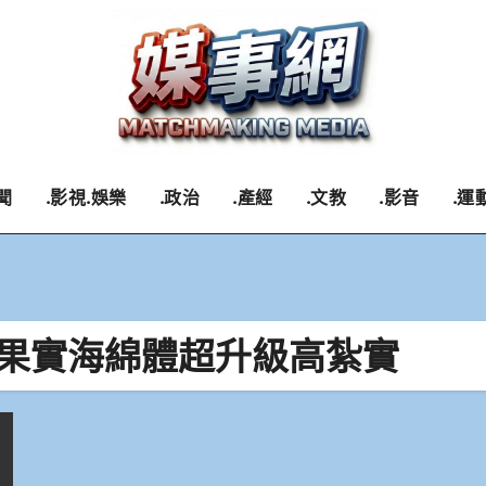
聞
.影視.娛樂
.政治
.產經
.文教
.影音
.運
 果實海綿體超升級高紮實